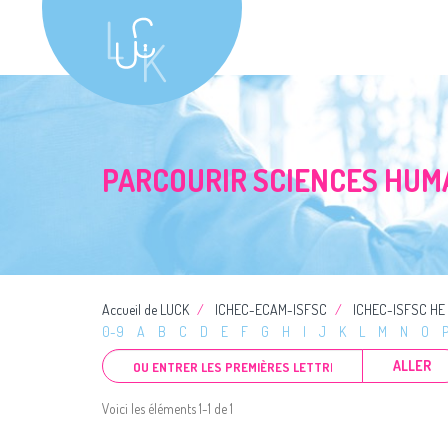
PARCOURIR SCIENCES HUM
Accueil de LUCK
ICHEC-ECAM-ISFSC
ICHEC-ISFSC HE
0-9
A
B
C
D
E
F
G
H
I
J
K
L
M
N
O
ALLER
Voici les éléments 1-1 de 1