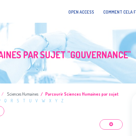
OPEN ACCESS
COMMENT CELA 
AINES PAR SUJET "GOUVERNANCE"
Sciences Humaines
Parcourir Sciences Humaines par sujet
P
Q
R
S
T
U
V
W
X
Y
Z