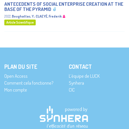
ANTECEDENTS OF SOCIAL ENTERPRISE CREATION AT THE
BASE OF THE PYRAMID
2022
,
Boughattas, Y.
;
CLAEYÉ, Frederik
Article Scientifique
PLAN DU SITE
CONTACT
Open Access
L’équipe de LUCK
Comment cela fonctionne?
Synhera
Mon compte
CIC