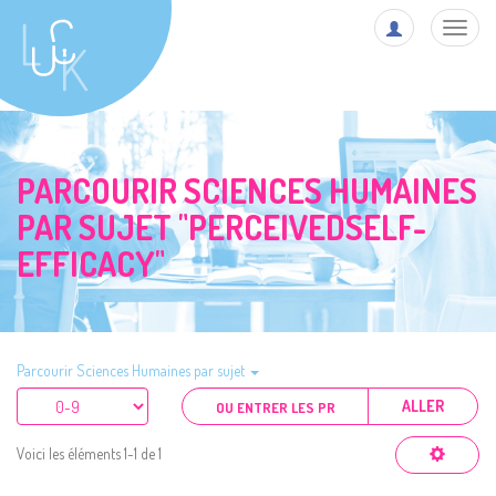
Toggl
navig
PARCOURIR SCIENCES HUMAINES
PAR SUJET "PERCEIVEDSELF-
EFFICACY"
Parcourir Sciences Humaines par sujet
ALLER
Voici les éléments 1-1 de 1