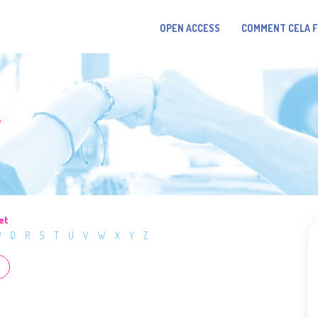
OPEN ACCESS
COMMENT CELA 
T
et
P
Q
R
S
T
U
V
W
X
Y
Z