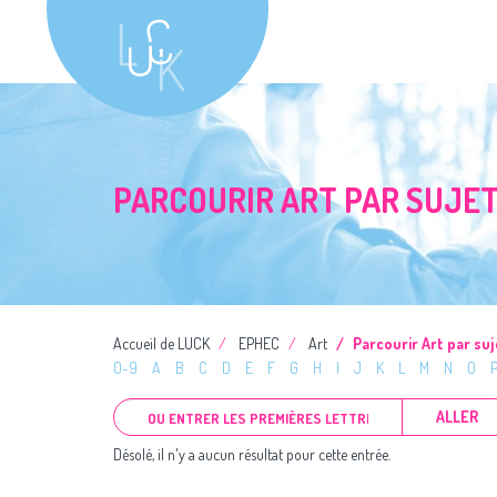
PARCOURIR ART PAR SUJE
Accueil de LUCK
EPHEC
Art
Parcourir Art par suj
0-9
A
B
C
D
E
F
G
H
I
J
K
L
M
N
O
ALLER
Désolé, il n'y a aucun résultat pour cette entrée.