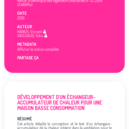
Revue Scientifique des Ingénieurs Industriels n°33, 2019.
(3.465Mo)
DATE
2019
AUTEUR
HANUS, Vincent
VAISSAUD, Yoko
METADATA
Afficher la notice complète
PARTAGE ÇA
DÉVELOPPEMENT D’UN ÉCHANGEUR-
ACCUMULATEUR DE CHALEUR POUR UNE
MAISON BASSE CONSOMMATION
RÉSUMÉ
Cet article détaille la conception et le test d’un échangeur-
accumulateur de la chaleur intégré dans la ventilation pour le