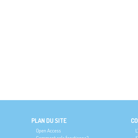
PLAN DU SITE
CO
Open Access
L
Comment cela fonctionne?
S