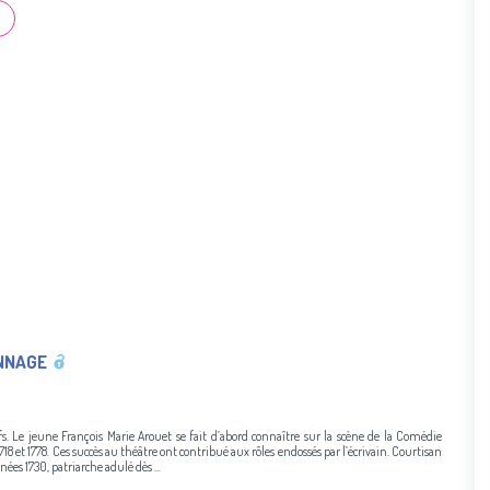
NNAGE
essifs. Le jeune François Marie Arouet se fait d’abord connaître sur la scène de la Comédie
1718 et 1778. Ces succès au théâtre ont contribué aux rôles endossés par l’écrivain. Courtisan
ées 1730, patriarche adulé dès ...