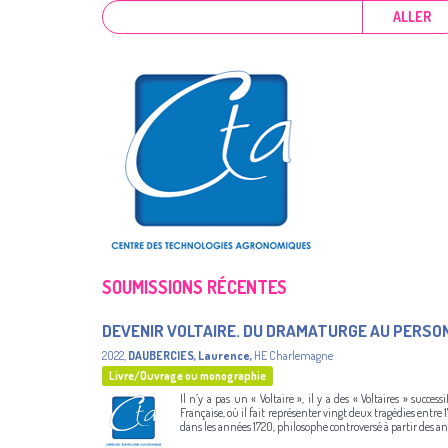
ALLER
SOUMISSIONS RÉCENTES
DEVENIR VOLTAIRE. DU DRAMATURGE AU PERSO
2022
,
DAUBERCIES, Laurence
,
HE Charlemagne
Livre/Ouvrage ou monographie
Il n’y a pas un « Voltaire », il y a des « Voltaires » succ
Française, où il fait représenter vingt deux tragédies entre 
dans les années 1720, philosophe controversé à partir des ann