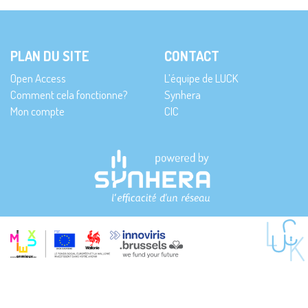
PLAN DU SITE
CONTACT
Open Access
L’équipe de LUCK
Comment cela fonctionne?
Synhera
Mon compte
CIC