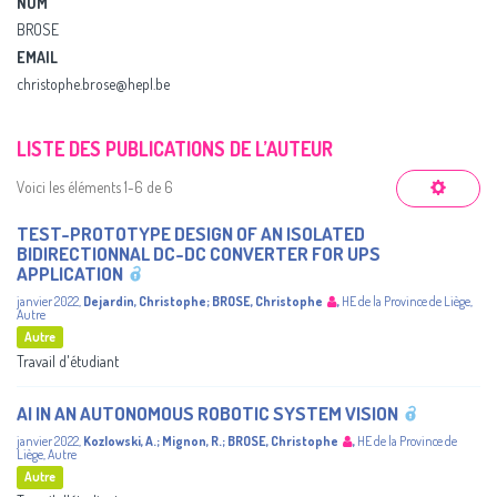
NOM
BROSE
EMAIL
christophe.brose@hepl.be
LISTE DES PUBLICATIONS DE L’AUTEUR
Voici les éléments 1-6 de 6
TEST-PROTOTYPE DESIGN OF AN ISOLATED
BIDIRECTIONNAL DC-DC CONVERTER FOR UPS
APPLICATION
janvier 2022
,
Dejardin, Christophe
;
BROSE, Christophe
,
HE de la Province de Liège
,
Autre
Autre
Travail d'étudiant
AI IN AN AUTONOMOUS ROBOTIC SYSTEM VISION
janvier 2022
,
Kozlowski, A.
;
Mignon, R.
;
BROSE, Christophe
,
HE de la Province de
Liège
,
Autre
Autre