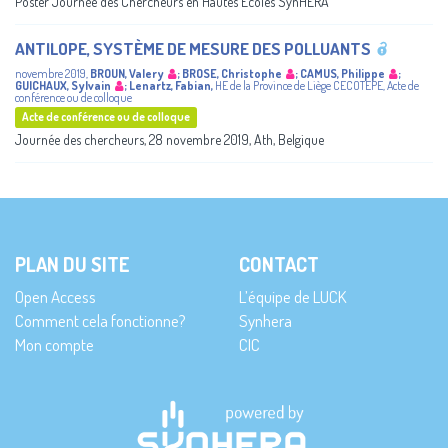
Poster Journée des Chercheurs en Hautes Ecoles SynHERA
ANTILOPE, SYSTÈME DE MESURE DES POLLUANTS
novembre 2019
,
BROUN, Valery
;
BROSE, Christophe
;
CAMUS, Philippe
;
GUICHAUX, Sylvain
;
Lenartz, Fabian
,
HE de la Province de Liège
CECOTEPE
,
Acte de
conférence ou de colloque
Acte de conférence ou de colloque
Journée des chercheurs, 28 novembre 2019, Ath, Belgique
PLAN DU SITE
CONTACT
Open Access
L’équipe de LUCK
Comment cela fonctionne?
Synhera
Mon compte
CIC