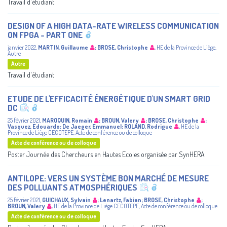
Travail d'étudiant
DESIGN OF A HIGH DATA-RATE WIRELESS COMMUNICATION
ON FPGA - PART ONE
janvier 2022
,
MARTIN, Guillaume
;
BROSE, Christophe
,
HE de la Province de Liège
,
Autre
Autre
Travail d'étudiant
ETUDE DE L'EFFICACITÉ ÉNERGÉTIQUE D'UN SMART GRID
DC
25 février 2021
,
MAROQUIN, Romain
;
BROUN, Valery
;
BROSE, Christophe
;
Vasquez, Edouardo
;
De Jaeger, Emmanuel
;
ROLAND, Rodrigue
,
HE de la
Province de Liège
CECOTEPE
,
Acte de conférence ou de colloque
Acte de conférence ou de colloque
Poster Journée des Chercheurs en Hautes Ecoles organisée par SynHERA
ANTILOPE: VERS UN SYSTÈME BON MARCHÉ DE MESURE
DES POLLUANTS ATMOSPHÉRIQUES
25 février 2021
,
GUICHAUX, Sylvain
;
Lenartz, Fabian
;
BROSE, Christophe
;
BROUN, Valery
,
HE de la Province de Liège
CECOTEPE
,
Acte de conférence ou de colloque
Acte de conférence ou de colloque