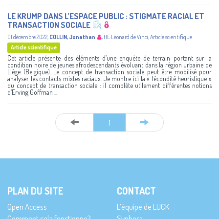
LE KRUMP DANS L’ESPACE PUBLIC : STIGMATE RACIAL ET
TRANSACTION SOCIALE
01 décembre 2022
,
COLLIN, Jonathan
,
HE Léonard de Vinci
,
Article scientifique
Article scientifique
Cet article présente des éléments d’une enquête de terrain portant sur la
condition noire de jeunes afrodescendants évoluant dans la région urbaine de
Liège (Belgique). Le concept de transaction sociale peut être mobilisé pour
analyser les contacts mixtes raciaux. Je montre ici la « fécondité heuristique »
du concept de transaction sociale : il complète utilement différentes notions
d’Erving Goffman ...
1
PLAN DU SITE
CONTACT
Open Access
L’équipe de LUCK
Comment cela fonctionne?
Synhera