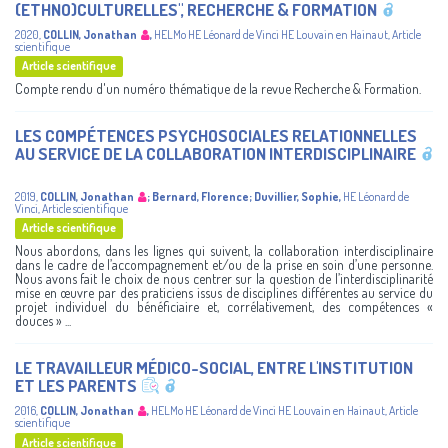
(ETHNO)CULTURELLES", RECHERCHE & FORMATION
2020
,
COLLIN, Jonathan
,
HELMo
HE Léonard de Vinci
HE Louvain en Hainaut
,
Article
scientifique
Article scientifique
Compte rendu d'un numéro thématique de la revue Recherche & Formation.
LES COMPÉTENCES PSYCHOSOCIALES RELATIONNELLES
AU SERVICE DE LA COLLABORATION INTERDISCIPLINAIRE
2019
,
COLLIN, Jonathan
;
Bernard, Florence
;
Duvillier, Sophie
,
HE Léonard de
Vinci
,
Article scientifique
Article scientifique
Nous abordons, dans les lignes qui suivent, la collaboration interdisciplinaire
dans le cadre de l’accompagnement et/ou de la prise en soin d’une personne.
Nous avons fait le choix de nous centrer sur la question de l’interdisciplinarité
mise en œuvre par des praticiens issus de disciplines différentes au service du
projet individuel du bénéficiaire et, corrélativement, des compétences «
douces » ...
LE TRAVAILLEUR MÉDICO-SOCIAL, ENTRE L'INSTITUTION
ET LES PARENTS
2016
,
COLLIN, Jonathan
,
HELMo
HE Léonard de Vinci
HE Louvain en Hainaut
,
Article
scientifique
Article scientifique