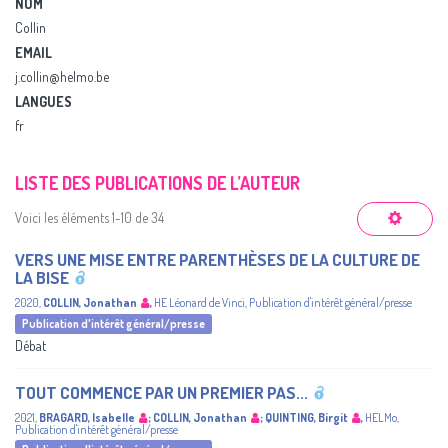
NOM
Collin
EMAIL
j.collin@helmo.be
LANGUES
fr
LISTE DES PUBLICATIONS DE L’AUTEUR
Voici les éléments 1-10 de 34
VERS UNE MISE ENTRE PARENTHÈSES DE LA CULTURE DE
LA BISE
2020
,
COLLIN, Jonathan
,
HE Léonard de Vinci
,
Publication d'intérêt général/presse
Publication d'intérêt général/presse
Débat
TOUT COMMENCE PAR UN PREMIER PAS...
2021
,
BRAGARD, Isabelle
;
COLLIN, Jonathan
;
QUINTING, Birgit
,
HELMo
,
Publication d'intérêt général/presse