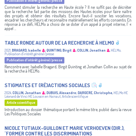
Publication d'intérêt général/presse
Comment stimuler la recherche en Haute école ? Il ne suffit pas de décréter
que la recherche fait partie des missions des Hautes écoles pour faire naître
des projets et obtenir des résultats. Encore faut-il susciter les vocations,
encadrer les chercheurs et reconnaître matériellement les efforts consentis. En
réponse à ce défi, HELMo a choisi de se doter d'un appel à projet interne, l' «
appel ...
TABLE RONDE AUTOUR DE LA RECHERCHE À HELMO
2021
,
BRAGARD, Isabelle
;
QUINTING, Birgit
;
COLLIN, Jonathan
,
HELMo
,
Publication d'intérêt général/presse
Publication d'intérêt général/presse
Rencontre avec Isabelle Bragard, Birgit Quinting et Jonathan Collin au sujet de
la recherche à HELMo.
STIGMATES ET (RÉ)ACTIONS SOCIALES
2024
,
COLLIN, Jonathan
;
DUBUIS, Alexandre
;
DARGERE, Christophe
,
HELMo
HE
Léonard de Vinci
HE Louvain en Hainaut
,
Article scientifique
Article scientifique
Introduction au dossier thématique portant le même titre, publié dans la revue
Les Politiques Sociales
NICOLE TUTIAUX-GUILLON ET MARIE VERHOEVEN (DIR.),
"FORMER CONTRE LES DISCRIMINATIONS