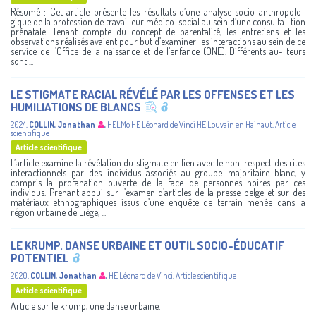
Résumé : Cet article présente les résultats d’une analyse socio-anthropolo-
gique de la profession de travailleur médico-social au sein d’une consulta- tion
prénatale. Tenant compte du concept de parentalité, les entretiens et les
observations réalisés avaient pour but d’examiner les interactions au sein de ce
service de l’Office de la naissance et de l’enfance (ONE). Différents au- teurs
sont ...
LE STIGMATE RACIAL RÉVÉLÉ PAR LES OFFENSES ET LES
HUMILIATIONS DE BLANCS
2024
,
COLLIN, Jonathan
,
HELMo
HE Léonard de Vinci
HE Louvain en Hainaut
,
Article
scientifique
Article scientifique
L’article examine la révélation du stigmate en lien avec le non-respect des rites
interactionnels par des individus associés au groupe majoritaire blanc, y
compris la profanation ouverte de la face de personnes noires par ces
individus. Prenant appui sur l’examen d’articles de la presse belge et sur des
matériaux ethnographiques issus d’une enquête de terrain menée dans la
région urbaine de Liège, ...
LE KRUMP. DANSE URBAINE ET OUTIL SOCIO-ÉDUCATIF
POTENTIEL
2020
,
COLLIN, Jonathan
,
HE Léonard de Vinci
,
Article scientifique
Article scientifique
Article sur le krump, une danse urbaine.