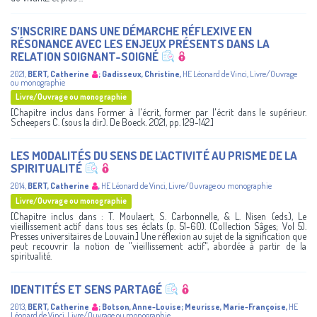
S’INSCRIRE DANS UNE DÉMARCHE RÉFLEXIVE EN
RÉSONANCE AVEC LES ENJEUX PRÉSENTS DANS LA
RELATION SOIGNANT-SOIGNÉ
2021
,
BERT, Catherine
;
Gadisseux, Christine
,
HE Léonard de Vinci
,
Livre/Ouvrage
ou monographie
Livre/Ouvrage ou monographie
[Chapitre inclus dans Former à l'écrit, former par l'écrit dans le supérieur.
Scheepers C. (sous la dir.). De Boeck. 2021, pp. 129-142.]
LES MODALITÉS DU SENS DE L'ACTIVITÉ AU PRISME DE LA
SPIRITUALITÉ
2014
,
BERT, Catherine
,
HE Léonard de Vinci
,
Livre/Ouvrage ou monographie
Livre/Ouvrage ou monographie
[Chapitre inclus dans : T. Moulaert, S. Carbonnelle, & L. Nisen (eds.), Le
vieillissement actif dans tous ses éclats (p. 51-60). (Collection Sâges; Vol 5).
Presses universitaires de Louvain.] Une réflexion au sujet de la signification que
peut recouvrir la notion de "vieillissement actif", abordée à partir de la
spiritualité.
IDENTITÉS ET SENS PARTAGÉ
2013
,
BERT, Catherine
;
Botson, Anne-Louise
;
Meurisse, Marie-Françoise
,
HE
Léonard de Vinci
,
Livre/Ouvrage ou monographie