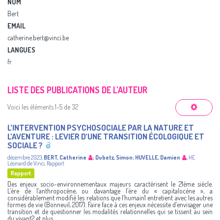
NOM
Bert
EMAIL
catherine.bert@vinci.be
LANGUES
fr
LISTE DES PUBLICATIONS DE L’AUTEUR
Voici les éléments 1-5 de 32
L’INTERVENTION PSYCHOSOCIALE PAR LA NATURE ET
L’AVENTURE : LEVIER D’UNE TRANSITION ÉCOLOGIQUE ET
SOCIALE ?
décembre 2023
,
BERT, Catherine
;
Dubetz, Simon
;
HUVELLE, Damien
,
HE
Léonard de Vinci
,
Rapport
Rapport
Des enjeux socio-environnementaux majeurs caractérisent le 21ème siècle.
L’ère de l’anthropocène, ou davantage l’ère du « capitalocène », a
considérablement modifié les relations que l’humain1 entretient avec les autres
formes de vie (Bonneuil, 2017). Faire face à ces enjeux nécessite d’envisager une
transition et de questionner les modalités relationnelles qui se tissent au sein
du vivant2 et plus ...