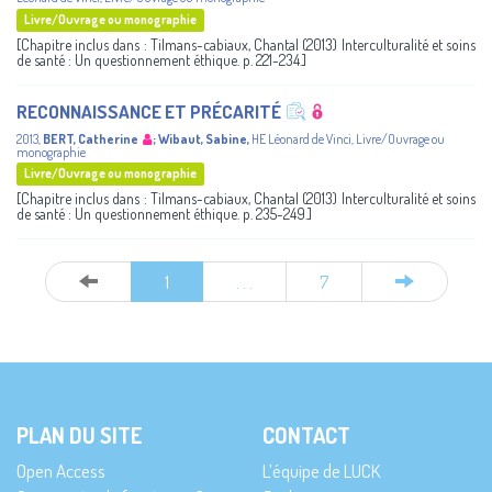
Livre/Ouvrage ou monographie
[Chapitre inclus dans : Tilmans-cabiaux, Chantal (2013) Interculturalité et soins
de santé : Un questionnement éthique. p. 221-234.]
RECONNAISSANCE ET PRÉCARITÉ
2013
,
BERT, Catherine
;
Wibaut, Sabine
,
HE Léonard de Vinci
,
Livre/Ouvrage ou
monographie
Livre/Ouvrage ou monographie
[Chapitre inclus dans : Tilmans-cabiaux, Chantal (2013) Interculturalité et soins
de santé : Un questionnement éthique. p. 235-249.]
1
. . .
7
PLAN DU SITE
CONTACT
Open Access
L’équipe de LUCK