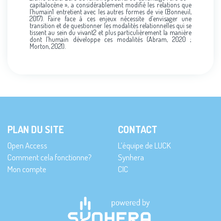
capitalocène », a considérablement modifié les relations que
l’humain1 entretient avec les autres formes de vie (Bonneuil,
2017). Faire face à ces enjeux nécessite d’envisager une
transition et de questionner les modalités relationnelles qui se
tissent au sein du vivant2 et plus particulièrement la manière
dont l’humain développe ces modalités (Abram, 2020 ;
Morton, 2021).
PLAN DU SITE
CONTACT
Open Access
L’équipe de LUCK
Comment cela fonctionne?
Synhera
Mon compte
CIC