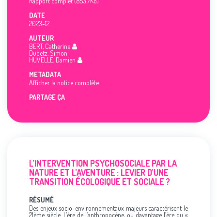
Rapport complet (853.7Ko)
DATE
2023-12
AUTEUR
BERT, Catherine
Dubetz, Simon
HUVELLE, Damien
METADATA
Afficher la notice complète
PARTAGE ÇA
L’INTERVENTION PSYCHOSOCIALE PAR LA
NATURE ET L’AVENTURE : LEVIER D’UNE
TRANSITION ÉCOLOGIQUE ET SOCIALE ?
RÉSUMÉ
Des enjeux socio-environnementaux majeurs caractérisent le
21ème siècle. L’ère de l’anthropocène, ou davantage l’ère du «