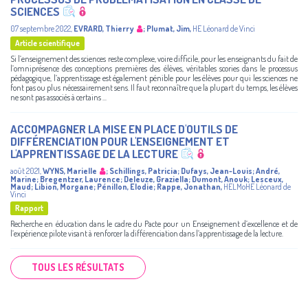
SCIENCES
07 septembre 2022
,
EVRARD, Thierry
;
Plumat, Jim
,
HE Léonard de Vinci
Article scientifique
Si l’enseignement des sciences reste complexe, voire difficile, pour les enseignants du fait de
l’omniprésence des conceptions premières des élèves, véritables scories dans le processus
pédagogique, l’apprentissage est également pénible pour les élèves pour qui les sciences ne
font pas ou plus nécessairement sens. Il faut reconnaître que la plupart du temps, les élèves
ne sont pas associés à certains ...
ACCOMPAGNER LA MISE EN PLACE D'OUTILS DE
DIFFÉRENCIATION POUR L'ENSEIGNEMENT ET
L'APPRENTISSAGE DE LA LECTURE
août 2021
,
WYNS, Marielle
;
Schillings, Patricia
;
Dufays, Jean-Louis
;
André,
Marine
;
Bregentzer, Laurence
;
Deleuze, Graziella
;
Dumont, Anouk
;
Lesceux,
Maud
;
Libion, Morgane
;
Pénillon, Elodie
;
Rappe, Jonathan
,
HELMoHE Léonard de
Vinci
Rapport
Recherche en éducation dans le cadre du Pacte pour un Enseignement d’excellence et de
l’expérience pilote visant à renforcer la différenciation dans l’apprentissage de la lecture.
TOUS LES RÉSULTATS