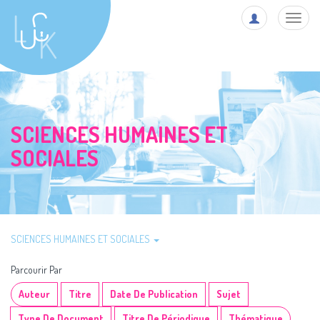
Toggl
navig
SCIENCES HUMAINES ET
SOCIALES
SCIENCES HUMAINES ET SOCIALES
Parcourir Par
Auteur
Titre
Date De Publication
Sujet
Type De Document
Titre De Périodique
Thématique