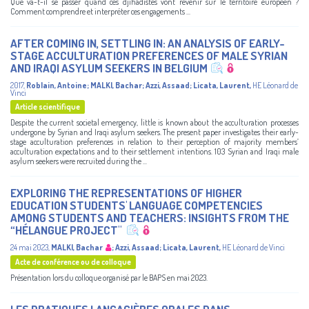
Que va-t-il se passer quand ces djihadistes vont revenir sur le territoire européen ?
Comment comprendre et interpréter ces engagements ...
AFTER COMING IN, SETTLING IN: AN ANALYSIS OF EARLY-
STAGE ACCULTURATION PREFERENCES OF MALE SYRIAN
AND IRAQI ASYLUM SEEKERS IN BELGIUM
2017
,
Roblain, Antoine
;
MALKI, Bachar
;
Azzi, Assaad
;
Licata, Laurent
,
HE Léonard de
Vinci
Article scientifique
Despite the current societal emergency, little is known about the acculturation processes
undergone by Syrian and Iraqi asylum seekers. The present paper investigates their early-
stage acculturation preferences in relation to their perception of majority members’
acculturation expectations and to their settlement intentions. 103 Syrian and Iraqi male
asylum seekers were recruited during the ...
EXPLORING THE REPRESENTATIONS OF HIGHER
EDUCATION STUDENTS' LANGUAGE COMPETENCIES
AMONG STUDENTS AND TEACHERS: INSIGHTS FROM THE
“HÉLANGUE PROJECT" ​
24 mai 2023
,
MALKI, Bachar
;
Azzi, Assaad
;
Licata, Laurent
,
HE Léonard de Vinci
Acte de conférence ou de colloque
Présentation lors du colloque organisé par le BAPS en mai 2023.