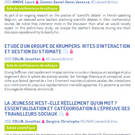
2023
,
NINOVE, Laure
;
Zimmer, Daniel
;
Hanin, Vanessa
,
HE Léonard de Vinci
Acte de conférence ou de colloque
As part of an ongoing research on the practice of “scientific debate” in French-speaking
Belgium, we observed some teachers practicing scientific debates in their mathematics
courses. We notice they intervene more in the discussion than what we would naively
expect. In this preliminary study, we analyse the teacher’s discourse during one short
discussion episode and try to classify his ...
ETUDE D'UN GROUPE DE KRUMPERS: RITES D'INTERACTION
ET GESTION DU STIGMATE
2023
,
COLLIN, Jonathan
,
HE Léonard de Vinci
Acte de conférence ou de colloque
Erving Goﬀman s’est rapidement imposé comme un auteur classique, en sociologie et plus
largement dans la sphère des sciences sociales. Son héritage théorique et conceptuel, aussi
riche que fécond, permet de « lire » finement maintes situations sociales, des interactions
aux institutions et jusqu’aux représentations mentales agissantes. Il a parsemé sa carrière
d’ouvrages de référence, témoins de ...
LA JEUNESSE N'EST-ELLE RÉELLEMENT QU'UN MOT ?
ESSENTIALISATION ET CATÉGORISATION À L’ÉPREUVE DES
TRAVAILLEURS SOCIAUX
2022
,
COLLIN, Jonathan
;
Dargère, Christophe
,
HELMoHE Léonard de Vinci
Article scientifique
Les auteurs explorent les expressions ayant cours dans des dispositifs d’accompagnement