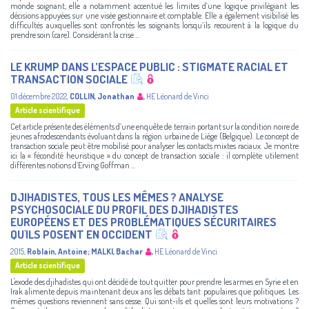
monde soignant, elle a notamment accentué les limites d’une logique privilégiant les
décisions appuyées sur une visée gestionnaire et comptable. Elle a également visibilisé les
difficultés auxquelles sont confrontés les soignants lorsqu’ils recourent à la logique du
prendre soin (care). Considérant la crise ...
LE KRUMP DANS L’ESPACE PUBLIC : STIGMATE RACIAL ET
TRANSACTION SOCIALE
01 décembre 2022
,
COLLIN, Jonathan
,
HE Léonard de Vinci
Article scientifique
Cet article présente des éléments d’une enquête de terrain portant sur la condition noire de
jeunes afrodescendants évoluant dans la région urbaine de Liège (Belgique). Le concept de
transaction sociale peut être mobilisé pour analyser les contacts mixtes raciaux. Je montre
ici la « fécondité heuristique » du concept de transaction sociale : il complète utilement
différentes notions d’Erving Goffman ...
DJIHADISTES, TOUS LES MÊMES ? ANALYSE
PSYCHOSOCIALE DU PROFIL DES DJIHADISTES
EUROPÉENS ET DES PROBLÉMATIQUES SÉCURITAIRES
QU'ILS POSENT EN OCCIDENT
2015
,
Roblain, Antoine
;
MALKI, Bachar
,
HE Léonard de Vinci
Article scientifique
L'exode des djihadistes qui ont décidé de tout quitter pour prendre les armes en Syrie et en
Irak alimente depuis maintenant deux ans les débats tant populaires que politiques. Les
mêmes questions reviennent sans cesse. Qui sont-ils et quelles sont leurs motivations ?