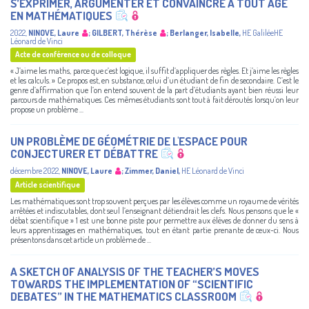
S’EXPRIMER, ARGUMENTER ET CONVAINCRE À TOUT ÂGE
EN MATHÉMATIQUES
2022
,
NINOVE, Laure
;
GILBERT, Thérèse
;
Berlanger, Isabelle
,
HE GaliléeHE
Léonard de Vinci
Acte de conférence ou de colloque
« J’aime les maths, parce que c’est logique, il suffit d’appliquer des règles. Et j’aime les règles
et les calculs. » Ce propos est, en substance, celui d’un étudiant de fin de secondaire. C’est le
genre d’affirmation que l’on entend souvent de la part d’étudiants ayant bien réussi leur
parcours de mathématiques. Ces mêmes étudiants sont tout à fait déroutés lorsqu’on leur
propose un problème ...
UN PROBLÈME DE GÉOMÉTRIE DE L'ESPACE POUR
CONJECTURER ET DÉBATTRE
décembre 2022
,
NINOVE, Laure
;
Zimmer, Daniel
,
HE Léonard de Vinci
Article scientifique
Les mathématiques sont trop souvent perçues par les élèves comme un royaume de vérités
arrêtées et indiscutables, dont seul l’enseignant détiendrait les clefs. Nous pensons que le «
débat scientifique » 1 est une bonne piste pour permettre aux élèves de donner du sens à
leurs apprentissages en mathématiques, tout en étant partie prenante de ceux-ci. Nous
présentons dans cet article un problème de ...
A SKETCH OF ANALYSIS OF THE TEACHER’S MOVES
TOWARDS THE IMPLEMENTATION OF “SCIENTIFIC
DEBATES” IN THE MATHEMATICS CLASSROOM