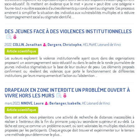
socio-éducatif. Ils mettent en évidence que le mot « jeune » peut être une catégorie «
fourre-tout » ou être associée à d’autres éléments qui conduisent au stigmate. Ces processus
amènent à simplifier la situation des individus aux vulnérabilités multiples et à réduire
l’accompagnement social au stigmate identifié. ...
DES JEUNES FACE À DES VIOLENCES INSTITUTIONNELLES
2022
,
COLLIN, Jonathan
;
Dargere, Christophe
,
HELMoHE Léonard de Vinci
Article scientifique
Les auteurs explorent la violence institutionnelle ayant cours dans des organisations
proposant un accompagnement socio-éducatif ou dans le cadre de la ronde journalière de
jeunes individus stigmatisés sur la base de leur couleur de peau. Les éléments proposés
confirment ou révèlent des violences que porte le fonctionnement de différentes
institutions, par leurs manquements et l’action ou l’abstention ...
DRAPEAUX EN ZONE INTERDITE UN PROBLÈME OUVERT À
VIVRE HORS LES MURS
mars 2023
,
NINOVE, Laure
;
Berlanger, Isabelle
,
HE Léonard de Vinci
Article scientifique
Dans cet article, nous présentons une activité de recherche de distances inaccessibles à
réaliser à l’extérieur, dès la fin du primaire jusqu’au secondaire supérieur et au-delà. La
tâche est conçue comme un problème ouvert, où sont valorisées les multiples résolutions
proposées par les participants. Chaque groupe doit trouver et expérimenter sur le terrain
une méthode pour déterminer le plus ...