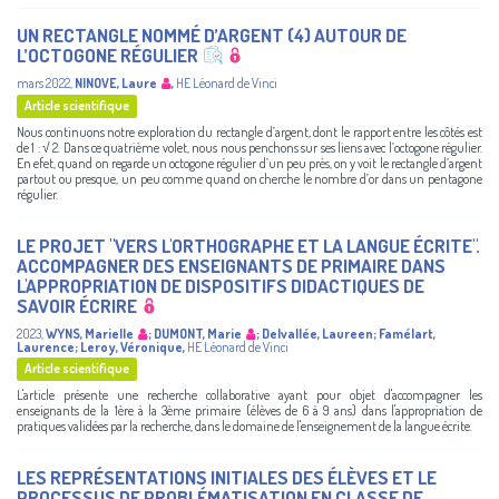
UN RECTANGLE NOMMÉ D’ARGENT (4) AUTOUR DE
L’OCTOGONE RÉGULIER
mars 2022
,
NINOVE, Laure
,
HE Léonard de Vinci
Article scientifique
Nous continuons notre exploration du rectangle d’argent, dont le rapport entre les côtés est
de 1 : √ 2. Dans ce quatrième volet, nous nous penchons sur ses liens avec l’octogone régulier.
En efet, quand on regarde un octogone régulier d’un peu près, on y voit le rectangle d’argent
partout ou presque, un peu comme quand on cherche le nombre d’or dans un pentagone
régulier.
LE PROJET "VERS L'ORTHOGRAPHE ET LA LANGUE ÉCRITE".
ACCOMPAGNER DES ENSEIGNANTS DE PRIMAIRE DANS
L'APPROPRIATION DE DISPOSITIFS DIDACTIQUES DE
SAVOIR ÉCRIRE
2023
,
WYNS, Marielle
;
DUMONT, Marie
;
Delvallée, Laureen
;
Famélart,
Laurence
;
Leroy, Véronique
,
HE Léonard de Vinci
Article scientifique
L'article présente une recherche collaborative ayant pour objet d'accompagner les
enseignants de la 1ère à la 3ème primaire (élèves de 6 à 9 ans) dans l'appropriation de
pratiques validées par la recherche, dans le domaine de l'enseignement de la langue écrite.
LES REPRÉSENTATIONS INITIALES DES ÉLÈVES ET LE
PROCESSUS DE PROBLÉMATISATION EN CLASSE DE