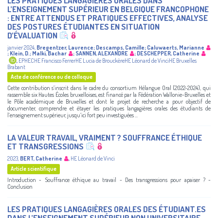
LES PRATIQUES LANGAGIÈRES ORALES DANS
L’ENSEIGNEMENT SUPÉRIEUR EN BELGIQUE FRANCOPHONE
: ENTRE ATTENDUS ET PRATIQUES EFFECTIVES, ANALYSE
DES POSTURES ÉTUDIANTES EN SITUATION
D’ÉVALUATION
janvier 2024
,
Bregentzer, Laurence
;
Descamps, Camille
;
Caluwaerts, Marianne
;
Klein, D.
;
Malki, Bachar
;
SANNEN, ALEXANDRE
;
DESCHEPPER, Catherine
,
EPHECHE Francisco FerrerHE Lucia de BrouckèreHE Léonard de VinciHE Bruxelles
Brabant
Acte de conférence ou de colloque
Cette contribution s’inscrit dans le cadre du consortium Hélangue Oral (2022-2024), qui
rassemble six Hautes Écoles bruxelloises, est financé par la Fédération Wallonie-Bruxelles et
le Pôle académique de Bruxelles et dont le projet de recherche a pour objectif de
documenter, comprendre et étayer les pratiques langagières orales des étudiants de
l’enseignement supérieur, jusqu’ici fort peu investiguées ...
LA VALEUR TRAVAIL, VRAIMENT ? SOUFFRANCE ÉTHIQUE
ET TRANSGRESSIONS
2023
,
BERT, Catherine
,
HE Léonard de Vinci
Article scientifique
Introduction - Souffrance éthique au travail - Des transgressions pour apaiser ? -
Conclusion
LES PRATIQUES LANGAGIÈRES ORALES DES ÉTUDIANT.ES
DANS L’ENSEIGNEMENT SUPÉRIEUR NON UNIVERSITAIRE