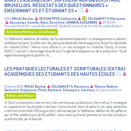
BRUXELLOIS.​ RÉSULTATS DES QUESTIONNAIRES «
ENSEIGNANT.ES ET ÉTUDIANT.ES »​
2024
,
MALKI, Bachar
;
DESCHEPPER, Catherine
;
CALUWAERTS, Marianne
;
Descamps, Camille
;
Klein, Dorothée
;
SANNEN, ALEXANDRE
,
EPHECHE
Francisco FerrerHE Lucia de BrouckèreHE GaliléeHE Léonard de VinciHE Bruxelles Brabant
Acte de conférence ou de colloque
En Fédération Wallonie-Bruxelles, les hautes écoles dispensent un enseignement supérieur
professionnalisant. Quelles sont les pratiques déclarées des enseignants de ces hautes écoles
en matière d’oral ? Avons-nous affaire à un oral enseigné ou mobilisé (Soucy, Dumais,
2022) ? L’oral est-il davantage travaillé sous l’angle de la réception ou de la production ? Quel
regard les enseignants portent-ils ...
LES PRATIQUES LECTURALES ET SCRIPTURALES (EXTRA)
ACADÉMIQUES DES ÉTUDIANTS DES HAUTES ÉCOLES
13 février 2024
,
MALKI, Bachar
;
CALUWAERTS, Marianne
;
Manne, Nadine
;
Delneste, Stéphanie
;
Pirlot, Barbara
;
Scheepers, Caroline
,
HE Léonard de Vinci
Article scientifique
Si l’écrit universitaire a donné lieu à de nombreuses publications, l’écrit tel qu’il s’enseigne
et s’apprend en haute école a été bien moins étudié. Dans le cadre d’une vaste recherche
interinstitutionnelle (HÉLangue écrit, cofinancée par la Fédération Wallonnie-Bruxelles et
par le Pôle académique de Bruxelles), nous avons souhaité prendre en compte plusieurs
questions clés, par le biais de ...