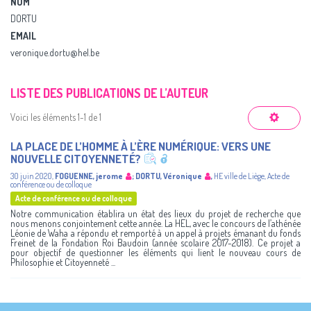
NOM
DORTU
EMAIL
veronique.dortu@hel.be
LISTE DES PUBLICATIONS DE L’AUTEUR
Voici les éléments 1-1 de 1
LA PLACE DE L’HOMME À L’ÈRE NUMÉRIQUE: VERS UNE
NOUVELLE CITOYENNETÉ?
30 juin 2020
,
FOGUENNE, jerome
;
DORTU, Véronique
,
HE ville de Liège
,
Acte de
conférence ou de colloque
Acte de conférence ou de colloque
Notre communication établira un état des lieux du projet de recherche que
nous menons conjointement cette année. La HEL, avec le concours de l’athénée
Léonie de Waha a répondu et remporté à un appel à projets émanant du fonds
Freinet de la Fondation Roi Baudoin (année scolaire 2017-2018). Ce projet a
pour objectif de questionner les éléments qui lient le nouveau cours de
Philosophie et Citoyenneté ...