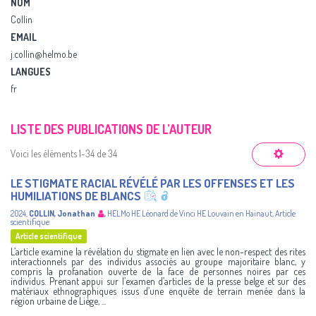
NOM
Collin
EMAIL
j.collin@helmo.be
LANGUES
fr
LISTE DES PUBLICATIONS DE L’AUTEUR
Voici les éléments 1-34 de 34
LE STIGMATE RACIAL RÉVÉLÉ PAR LES OFFENSES ET LES
HUMILIATIONS DE BLANCS
2024
,
COLLIN, Jonathan
,
HELMo
HE Léonard de Vinci
HE Louvain en Hainaut
,
Article
scientifique
Article scientifique
L’article examine la révélation du stigmate en lien avec le non-respect des rites
interactionnels par des individus associés au groupe majoritaire blanc, y
compris la profanation ouverte de la face de personnes noires par ces
individus. Prenant appui sur l’examen d’articles de la presse belge et sur des
matériaux ethnographiques issus d’une enquête de terrain menée dans la
région urbaine de Liège, ...