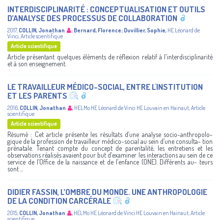
INTERDISCIPLINARITÉ : CONCEPTUALISATION ET OUTILS
D’ANALYSE DES PROCESSUS DE COLLABORATION
2017
,
COLLIN, Jonathan
;
Bernard, Florence
;
Duvillier, Sophie
,
HE Léonard de
Vinci
,
Article scientifique
Article scientifique
Article présentant quelques éléments de réflexion relatif à l'interdisciplinarité
et à son enseignement.
LE TRAVAILLEUR MÉDICO-SOCIAL, ENTRE L'INSTITUTION
ET LES PARENTS
2016
,
COLLIN, Jonathan
,
HELMo
HE Léonard de Vinci
HE Louvain en Hainaut
,
Article
scientifique
Article scientifique
Résumé : Cet article présente les résultats d’une analyse socio-anthropolo-
gique de la profession de travailleur médico-social au sein d’une consulta- tion
prénatale. Tenant compte du concept de parentalité, les entretiens et les
observations réalisés avaient pour but d’examiner les interactions au sein de ce
service de l’Office de la naissance et de l’enfance (ONE). Différents au- teurs
sont ...
DIDIER FASSIN, L’OMBRE DU MONDE. UNE ANTHROPOLOGIE
DE LA CONDITION CARCÉRALE
2015
,
COLLIN, Jonathan
,
HELMo
HE Léonard de Vinci
HE Louvain en Hainaut
,
Article
scientifique