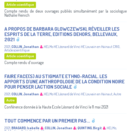
Article scientifique
Compte rendu de deux ouvrages publiés simultanément par la sociologue
Nathalie Heinich
A PROPOS DE BARBARA GLOWCZEWSKI, RÉVEILLER LES
ESPRITS DE LA TERRE, EDITIONS DEHORS, BELLEVAUX,
2021
2021
,
COLLIN, Jonathan
,
HELMo
HE Léonard de Vinci
HE Louvain en Hainaut
CRIG
,
Article scientifique
Article scientifique
Compte rendu d'ouvrage
FAIRE FACE(S) AU STIGMATE ETHNO-RACIAL. LES
APPORTS D'UNE ANTHROPOLOGIE DE LA CONDITION NOIRE
POUR PENSER L'ACTION SOCIALE
2021
,
COLLIN, Jonathan
,
HELMo
HE Léonard de Vinci
HE Louvain en Hainaut
,
Autre
Autre
Conférence donnée à la Haute Ecole Léonard de Vinci le 11 mai 2021
TOUT COMMENCE PAR UN PREMIER PAS...
2021
,
BRAGARD, Isabelle
;
COLLIN, Jonathan
;
QUINTING, Birgit
,
HELMo
,