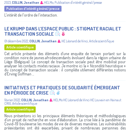
2023
,
COLLIN, Jonathan
,
HELMo
,
Publication d'intérêt général/presse
Publication d'intérêt général/presse
L'intérêt de l'ordre de l'interaction.
LE KRUMP DANS L’ESPACE PUBLIC : STIGMATE RACIAL ET
TRANSACTION SOCIALE
01 décembre 2022
,
COLLIN, Jonathan
,
HE Léonard de Vinci
,
Article scientifique
Article scientifique
Cet article présente des éléments d’une enquête de terrain portant sur la
condition noire de jeunes afrodescendants évoluant dans la région urbaine de
Liège (Belgique). Le concept de transaction sociale peut être mobilisé pour
analyser les contacts mixtes raciaux. Je montre ici la « fécondité heuristique »
du concept de transaction sociale : il complète utilement différentes notions
d’Erving Goffman ...
INITIATIVES ET PRATIQUES DE SOLIDARITÉ ÉMERGEANT
EN PÉRIODE DE CRISE
février 2022
,
COLLIN, Jonathan
,
HELMo
HE Léonard de Vinci
HE Louvain en Hainaut
CRIG
,
Article scientifique
Article scientifique
Nous présentons ici les principaux éléments théoriques et méthodologiques
d’un projet de recherche en voie d’élaboration. La crise liée à la pandémie de
Covid-19 bouleverse les modes de vie de diverses manières. Les vulnérabilités
préexistantes ont été exacerbées, privant de nombreuses personnes des