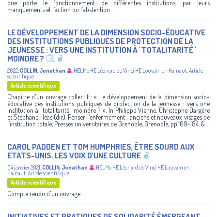
que porte le fonctionnement de différentes institutions, par leurs
manquements et l’action ou l’abstention ...
LE DÉVELOPPEMENT DE LA DIMENSION SOCIO-ÉDUCATIVE
DES INSTITUTIONS PUBLIQUES DE PROTECTION DE LA
JEUNESSE : VERS UNE INSTITUTION À "TOTALITARITÉ"
MOINDRE ?
2022
,
COLLIN, Jonathan
,
HELMo
HE Léonard de Vinci
HE Louvain en Hainaut
,
Article
scientifique
Article scientifique
Chapitre d'un ouvrage collectif : « Le développement de la dimension socio-
éducative des institutions publiques de protection de la jeunesse : vers une
institution à "totalitarité" moindre ? », In Philippe Vienne, Christophe Dargère
et Stéphane Héas (dir.), Penser l’enfermement : anciens et nouveaux visages de
l’institution totale, Presses universitaires de Grenoble, Grenoble, pp.169-184. & ...
CAROL PADDEN ET TOM HUMPHRIES, ÊTRE SOURD AUX
ETATS-UNIS. LES VOIX D’UNE CULTURE
04 janvier 2021
,
COLLIN, Jonathan
,
HELMo
HE Léonard de Vinci
HE Louvain en
Hainaut
,
Article scientifique
Article scientifique
Compte rendu d'un ouvrage.
INITIATIVES ET PRATIQUES DE SOLIDARITÉ ÉMERGEANT