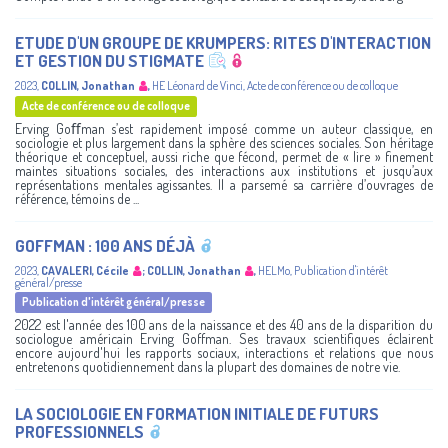
ETUDE D'UN GROUPE DE KRUMPERS: RITES D'INTERACTION
ET GESTION DU STIGMATE
2023
,
COLLIN, Jonathan
,
HE Léonard de Vinci
,
Acte de conférence ou de colloque
Acte de conférence ou de colloque
Erving Goﬀman s’est rapidement imposé comme un auteur classique, en
sociologie et plus largement dans la sphère des sciences sociales. Son héritage
théorique et conceptuel, aussi riche que fécond, permet de « lire » finement
maintes situations sociales, des interactions aux institutions et jusqu’aux
représentations mentales agissantes. Il a parsemé sa carrière d’ouvrages de
référence, témoins de ...
GOFFMAN : 100 ANS DÉJÀ
2023
,
CAVALERI, Cécile
;
COLLIN, Jonathan
,
HELMo
,
Publication d'intérêt
général/presse
Publication d'intérêt général/presse
2022 est l'année des 100 ans de la naissance et des 40 ans de la disparition du
sociologue américain Erving Goffman. Ses travaux scientifiques éclairent
encore aujourd'hui les rapports sociaux, interactions et relations que nous
entretenons quotidiennement dans la plupart des domaines de notre vie.
LA SOCIOLOGIE EN FORMATION INITIALE DE FUTURS
PROFESSIONNELS