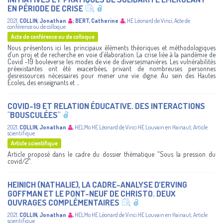
EN PÉRIODE DE CRISE
2021
,
COLLIN, Jonathan
;
BERT, Catherine
,
HE Léonard de Vinci
,
Acte de
conférence ou de colloque
Acte de conférence ou de colloque
Nous présentons ici les principaux éléments théoriques et méthodologiques
d’un proj et de recherche en voie d’élaboration. La crise liée à la pandémie de
Covid -19 bouleverse les modes de vie de diversesmanières. Les vulnérabilités
préexistantes ont été exacerbées, privant de nombreuses personnes
desressources nécessaires pour mener une vie digne. Au sein des Hautes
Écoles, des enseignants et ...
COVID-19 ET RELATION ÉDUCATIVE. DES INTERACTIONS
"BOUSCULÉES"
2021
,
COLLIN, Jonathan
,
HELMo
HE Léonard de Vinci
HE Louvain en Hainaut
,
Article
scientifique
Article scientifique
Article proposé dans le cadre du dossier thématique "Sous la pression du
covid/2".
HEINICH (NATHALIE), LA CADRE-ANALYSE D’ERVING
GOFFMAN ET LE PONT-NEUF DE CHRISTO. DEUX
OUVRAGES COMPLÉMENTAIRES
2021
,
COLLIN, Jonathan
,
HELMo
HE Léonard de Vinci
HE Louvain en Hainaut
,
Article
scientifique