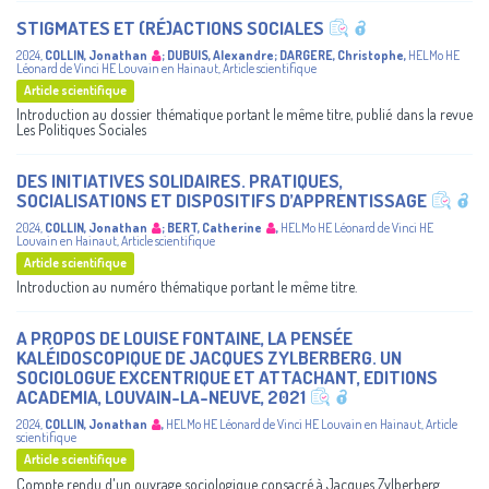
STIGMATES ET (RÉ)ACTIONS SOCIALES
2024
,
COLLIN, Jonathan
;
DUBUIS, Alexandre
;
DARGERE, Christophe
,
HELMo
HE
Léonard de Vinci
HE Louvain en Hainaut
,
Article scientifique
Article scientifique
Introduction au dossier thématique portant le même titre, publié dans la revue
Les Politiques Sociales
DES INITIATIVES SOLIDAIRES. PRATIQUES,
SOCIALISATIONS ET DISPOSITIFS D’APPRENTISSAGE
2024
,
COLLIN, Jonathan
;
BERT, Catherine
,
HELMo
HE Léonard de Vinci
HE
Louvain en Hainaut
,
Article scientifique
Article scientifique
Introduction au numéro thématique portant le même titre.
A PROPOS DE LOUISE FONTAINE, LA PENSÉE
KALÉIDOSCOPIQUE DE JACQUES ZYLBERBERG. UN
SOCIOLOGUE EXCENTRIQUE ET ATTACHANT, EDITIONS
ACADEMIA, LOUVAIN-LA-NEUVE, 2021
2024
,
COLLIN, Jonathan
,
HELMo
HE Léonard de Vinci
HE Louvain en Hainaut
,
Article
scientifique
Article scientifique
Compte rendu d'un ouvrage sociologique consacré à Jacques Zylberberg