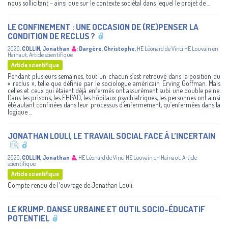
nous sollicitant – ainsi que sur le contexte sociétal dans lequel le projet de ...
LE CONFINEMENT : UNE OCCASION DE (RE)PENSER LA
CONDITION DE RECLUS ?
2020
,
COLLIN, Jonathan
;
Dargère, Christophe
,
HE Léonard de Vinci
HE Louvain en
Hainaut
,
Article scientifique
Article scientifique
Pendant plusieurs semaines, tout un chacun s’est retrouvé dans la position du
« reclus », telle que définie par le sociologue américain Erving Goffman. Mais
celles et ceux qui étaient déjà enfermés ont assurément subi une double peine.
Dans les prisons, les EHPAD, les hôpitaux psychiatriques, les personnes ont ainsi
été autant confinées dans leur processus d’enfermement, qu’enfermées dans la
logique ...
JONATHAN LOULI, LE TRAVAIL SOCIAL FACE À L’INCERTAIN
2020
,
COLLIN, Jonathan
,
HE Léonard de Vinci
HE Louvain en Hainaut
,
Article
scientifique
Article scientifique
Compte rendu de l'ouvrage de Jonathan Louli.
LE KRUMP. DANSE URBAINE ET OUTIL SOCIO-ÉDUCATIF
POTENTIEL