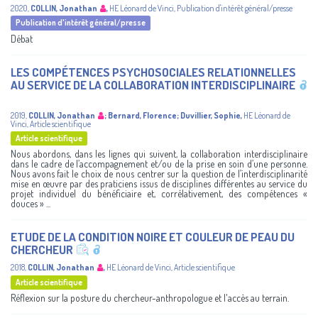
2020
,
COLLIN, Jonathan
,
HE Léonard de Vinci
,
Publication d'intérêt général/presse
Publication d'intérêt général/presse
Débat
LES COMPÉTENCES PSYCHOSOCIALES RELATIONNELLES
AU SERVICE DE LA COLLABORATION INTERDISCIPLINAIRE
2019
,
COLLIN, Jonathan
;
Bernard, Florence
;
Duvillier, Sophie
,
HE Léonard de
Vinci
,
Article scientifique
Article scientifique
Nous abordons, dans les lignes qui suivent, la collaboration interdisciplinaire
dans le cadre de l’accompagnement et/ou de la prise en soin d’une personne.
Nous avons fait le choix de nous centrer sur la question de l’interdisciplinarité
mise en œuvre par des praticiens issus de disciplines différentes au service du
projet individuel du bénéficiaire et, corrélativement, des compétences «
douces » ...
ETUDE DE LA CONDITION NOIRE ET COULEUR DE PEAU DU
CHERCHEUR
2018
,
COLLIN, Jonathan
,
HE Léonard de Vinci
,
Article scientifique
Article scientifique
Réflexion sur la posture du chercheur-anthropologue et l'accès au terrain.