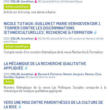
2020
,
COLLIN, Jonathan
,
HE Léonard de Vinci
,
Article scientifique
Article scientifique
Article sur le krump, une danse urbaine.
NICOLE TUTIAUX-GUILLON ET MARIE VERHOEVEN (DIR.),
"FORMER CONTRE LES DISCRIMINATIONS
(ETHNO)CULTURELLES", RECHERCHE & FORMATION
2020
,
COLLIN, Jonathan
,
HELMo
HE Léonard de Vinci
HE Louvain en Hainaut
,
Article
scientifique
Article scientifique
Compte rendu d'un numéro thématique de la revue Recherche & Formation.
LA MÉCANIQUE DE LA RECHERCHE QUALITATIVE
APPLIQUÉE
2020
,
COLLIN, Jonathan
;
Bernard, Florence
;
Hamel, Jacques
;
Ramos, Elsa
;
Duvillier, Sophie
,
HE Léonard de Vinci
,
Autre
Autre
Numéro thématique de la revue Les Politiques Sociales consacrée à la
mécanique de l'analyse qualitative appliquée.
VERS UNE MISE ENTRE PARENTHÈSES DE LA CULTURE DE
LA BISE