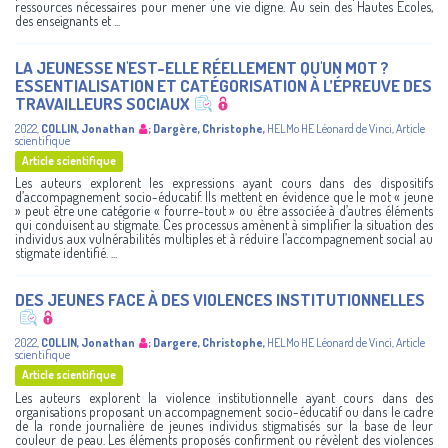
ressources nécessaires pour mener une vie digne. Au sein des Hautes Ecoles,
des enseignants et ...
LA JEUNESSE N'EST-ELLE RÉELLEMENT QU'UN MOT ?
ESSENTIALISATION ET CATÉGORISATION À L’ÉPREUVE DES
TRAVAILLEURS SOCIAUX
2022
,
COLLIN, Jonathan
;
Dargère, Christophe
,
HELMo
HE Léonard de Vinci
,
Article
scientifique
Article scientifique
Les auteurs explorent les expressions ayant cours dans des dispositifs
d’accompagnement socio-éducatif. Ils mettent en évidence que le mot « jeune
» peut être une catégorie « fourre-tout » ou être associée à d’autres éléments
qui conduisent au stigmate. Ces processus amènent à simplifier la situation des
individus aux vulnérabilités multiples et à réduire l’accompagnement social au
stigmate identifié. ...
DES JEUNES FACE À DES VIOLENCES INSTITUTIONNELLES
2022
,
COLLIN, Jonathan
;
Dargere, Christophe
,
HELMo
HE Léonard de Vinci
,
Article
scientifique
Article scientifique
Les auteurs explorent la violence institutionnelle ayant cours dans des
organisations proposant un accompagnement socio-éducatif ou dans le cadre
de la ronde journalière de jeunes individus stigmatisés sur la base de leur
couleur de peau. Les éléments proposés confirment ou révèlent des violences