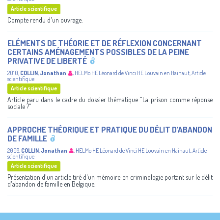
Article scientifique
Compte rendu d'un ouvrage.
ELÉMENTS DE THÉORIE ET DE RÉFLEXION CONCERNANT
CERTAINS AMÉNAGEMENTS POSSIBLES DE LA PEINE
PRIVATIVE DE LIBERTÉ
2010
,
COLLIN, Jonathan
,
HELMo
HE Léonard de Vinci
HE Louvain en Hainaut
,
Article
scientifique
Article scientifique
Article paru dans le cadre du dossier thématique "La prison comme réponse
sociale ?"
APPROCHE THÉORIQUE ET PRATIQUE DU DÉLIT D’ABANDON
DE FAMILLE
2008
,
COLLIN, Jonathan
,
HELMo
HE Léonard de Vinci
HE Louvain en Hainaut
,
Article
scientifique
Article scientifique
Présentation d'un article tiré d'un mémoire en criminologie portant sur le délit
d'abandon de famille en Belgique.