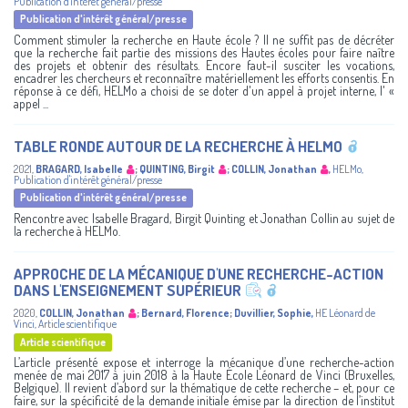
Publication d'intérêt général/presse
Publication d'intérêt général/presse
Comment stimuler la recherche en Haute école ? Il ne suffit pas de décréter
que la recherche fait partie des missions des Hautes écoles pour faire naître
des projets et obtenir des résultats. Encore faut-il susciter les vocations,
encadrer les chercheurs et reconnaître matériellement les efforts consentis. En
réponse à ce défi, HELMo a choisi de se doter d'un appel à projet interne, l' «
appel ...
TABLE RONDE AUTOUR DE LA RECHERCHE À HELMO
2021
,
BRAGARD, Isabelle
;
QUINTING, Birgit
;
COLLIN, Jonathan
,
HELMo
,
Publication d'intérêt général/presse
Publication d'intérêt général/presse
Rencontre avec Isabelle Bragard, Birgit Quinting et Jonathan Collin au sujet de
la recherche à HELMo.
APPROCHE DE LA MÉCANIQUE D'UNE RECHERCHE-ACTION
DANS L'ENSEIGNEMENT SUPÉRIEUR
2020
,
COLLIN, Jonathan
;
Bernard, Florence
;
Duvillier, Sophie
,
HE Léonard de
Vinci
,
Article scientifique
Article scientifique
L’article présenté expose et interroge la mécanique d’une recherche-action
menée de mai 2017 à juin 2018 à la Haute École Léonard de Vinci (Bruxelles,
Belgique). Il revient d’abord sur la thématique de cette recherche – et, pour ce
faire, sur la spécificité de la demande initiale émise par la direction de l’institut