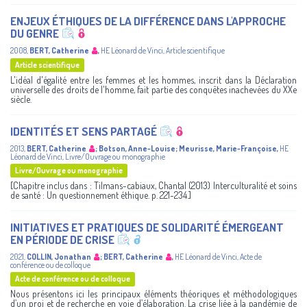
ENJEUX ÉTHIQUES DE LA DIFFÉRENCE DANS L'APPROCHE
DU GENRE
2008
,
BERT, Catherine
,
HE Léonard de Vinci
,
Article scientifique
Article scientifique
L'idéal d'égalité entre les femmes et les hommes, inscrit dans la Déclaration
universelle des droits de l'homme, fait partie des conquêtes inachevées du XXe
siècle.
IDENTITÉS ET SENS PARTAGÉ
2013
,
BERT, Catherine
;
Botson, Anne-Louise
;
Meurisse, Marie-Françoise
,
HE
Léonard de Vinci
,
Livre/Ouvrage ou monographie
Livre/Ouvrage ou monographie
[Chapitre inclus dans : Tilmans-cabiaux, Chantal (2013) Interculturalité et soins
de santé : Un questionnement éthique. p. 221-234.]
INITIATIVES ET PRATIQUES DE SOLIDARITÉ ÉMERGEANT
EN PÉRIODE DE CRISE
2021
,
COLLIN, Jonathan
;
BERT, Catherine
,
HE Léonard de Vinci
,
Acte de
conférence ou de colloque
Acte de conférence ou de colloque
Nous présentons ici les principaux éléments théoriques et méthodologiques
d’un proj et de recherche en voie d’élaboration. La crise liée à la pandémie de