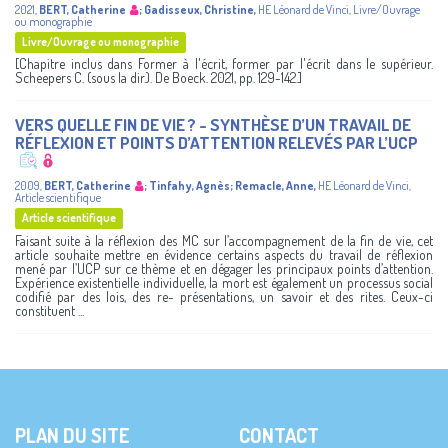
2021
,
BERT, Catherine
;
Gadisseux, Christine
,
HE Léonard de Vinci
,
Livre/Ouvrage
ou monographie
Livre/Ouvrage ou monographie
[Chapitre inclus dans Former à l'écrit, former par l'écrit dans le supérieur.
Scheepers C. (sous la dir.). De Boeck. 2021, pp. 129-142.]
VERS QUELLE FIN DE VIE ? - SYNTHÈSE D’UN TRAVAIL DE
RÉFLEXION ET POINTS D’ATTENTION RELEVÉS PAR L’UCP
2009
,
BERT, Catherine
;
Tinfahy, Agnès
;
Remacle, Anne
,
HE Léonard de Vinci
,
Article scientifique
Article scientifique
Faisant suite à la réflexion des MC sur l’accompagnement de la fin de vie, cet
article souhaite mettre en évidence certains aspects du travail de réflexion
mené par l’UCP sur ce thème et en dégager les principaux points d’attention.
Expérience existentielle individuelle, la mort est également un processus social
codifié par des lois, des re- présentations, un savoir et des rites. Ceux-ci
constituent ...
PLAN DU SITE
CONTACT