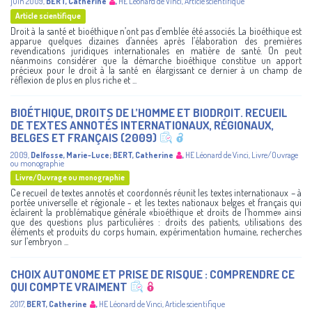
juin 2009
,
BERT, Catherine
,
HE Léonard de Vinci
,
Article scientifique
Article scientifique
Droit à la santé et bioéthique n’ont pas d’emblée été associés. La bioéthique est
apparue quelques dizaines d’années après l’élaboration des premières
revendications juridiques internationales en matière de santé. On peut
néanmoins considérer que la démarche bioéthique constitue un apport
précieux pour le droit à la santé en élargissant ce dernier à un champ de
réflexion de plus en plus riche et ...
BIOÉTHIQUE, DROITS DE L’HOMME ET BIODROIT. RECUEIL
DE TEXTES ANNOTÉS INTERNATIONAUX, RÉGIONAUX,
BELGES ET FRANÇAIS (2009)
2009
,
Delfosse, Marie-Luce
;
BERT, Catherine
,
HE Léonard de Vinci
,
Livre/Ouvrage
ou monographie
Livre/Ouvrage ou monographie
Ce recueil de textes annotés et coordonnés réunit les textes internationaux – à
portée universelle et régionale - et les textes nationaux belges et français qui
éclairent la problématique générale «bioéthique et droits de l’homme» ainsi
que des questions plus particulières : droits des patients, utilisations des
éléments et produits du corps humain, expérimentation humaine, recherches
sur l’embryon ...
CHOIX AUTONOME ET PRISE DE RISQUE : COMPRENDRE CE
QUI COMPTE VRAIMENT
2017
,
BERT, Catherine
,
HE Léonard de Vinci
,
Article scientifique