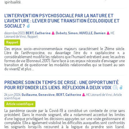
spiritualité.
L’INTERVENTION PSYCHOSOCIALE PAR LA NATURE ET
L’AVENTURE : LEVIER D’UNE TRANSITION ÉCOLOGIQUE ET
SOCIALE ?
décembre 2023
,
BERT, Catherine
;
Dubetz, Simon
;
HUVELLE, Damien
,
HE
Léonard de Vinci
,
Rapport
Rapport
Des enjeux socio-environnementaux majeurs caractérisent le 21ème siècle.
L’ère de l’anthropocène, ou davantage l’ère du « capitalocène », a
considérablement modifié les relations que l’humain1 entretient avec les autres
formes de vie (Bonneuil, 2017). Faire face à ces enjeux nécessite d’envisager une
transition et de questionner les modalités relationnelles qui se tissent au sein
du vivant2 et plus ...
PRENDRE SOIN EN TEMPS DE CRISE : UNE OPPORTUNITÉ
POUR REFONDER LES LIENS. RÉFLEXION À DEUX VOIX
24 juin 2024
,
Guillaume, Geneviève
;
BERT, Catherine
,
HE Léonard de Vinci
,
Article
scientifique
Article scientifique
La pandémie causée par la Covid-19 a constitué un contexte de crise sans
précédent. Dans le monde soignant, elle a notamment accentué les limites
d’une logique privilégiant les décisions appuyées sur une visée gestionnaire et
comptable. Elle a également visibilisé les difficultés auxquelles sont confrontés
les soignants lorsqu’ils recourent à la logique du prendre soin (care).