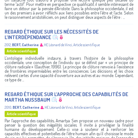
terme “actif”. Pour mettre en perspective ce qualificatif, il semble intéressant de
faire un détour par la pensée d’Aristote. Dans la philosophie occidentale, il est
un des premiers à avoir réfléchi aux liens possibles entre l’être et l’acte. Selon
le raisonnement aristotélicien, on peut distinguer deux aspects de l’être : ...
REGARD ÉTHIQUE SUR LES NÉCESSITÉS DE
L’INTERDÉPENDANCE
2012
,
BERT, Catherine
,
HE Léonard de Vinci
,
Article scientifique
Article scientifique
L’ontologie individuelle instaure, à travers l’histoire de la philosophie
occidentale, une conception de l’individu qui se définit par « un principe de
clôture radicale » (Gauthier, 1996). Le principe de clôture renvoie à l’existence
de frontières imperméables entre les consciences. Les décisions et les choix
relèvent certes d’une capacité d’ouverture aux autres et au monde. Cependant,
ce type de ...
REGARD ÉTHIQUE SUR L’APPROCHE DES CAPABILITÉS DE
MARTHA NUSSBAUM
2010
,
BERT, Catherine
,
HE Léonard de Vinci
,
Article scientifique
Article scientifique
Par l’approche des capabilités, Amartya Sen propose un nouveau cadre pour
penser la question des inégalités sociales. Il invite à privilégier la finalité
humaine du développement. Celle-ci vise à soutenir et à renforcer les
capacités effectives et potentielles de l’être humain afin qu’il choisisse le mode
de vie qui lui permettra de s’épanouir. Un des intérêts majeurs de l’approche