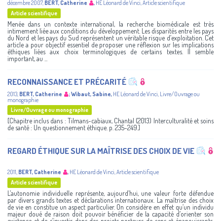
décembre 2007
,
BERT, Catherine
,
HE Léonard de Vinci
,
Article scientifique
Article scientifique
Menée dans un contexte international, la recherche biomédicale est très
intimement liée aux conditions du développement. Les disparités entre les pays
du Nord et les pays du Sud représentent un véritable risque d’exploitation. Cet
article a pour objectif essentiel de proposer une réflexion sur les implications
éthiques liées aux choix terminologiques de certains textes. Il semble
important, au ...
RECONNAISSANCE ET PRÉCARITÉ
2013
,
BERT, Catherine
;
Wibaut, Sabine
,
HE Léonard de Vinci
,
Livre/Ouvrage ou
monographie
Livre/Ouvrage ou monographie
[Chapitre inclus dans : Tilmans-cabiaux, Chantal (2013) Interculturalité et soins
de santé : Un questionnement éthique. p. 235-249.]
REGARD ÉTHIQUE SUR LA MAÎTRISE DES CHOIX DE VIE
2011
,
BERT, Catherine
,
HE Léonard de Vinci
,
Article scientifique
Article scientifique
L’autonomie individuelle représente, aujourd’hui, une valeur forte défendue
par divers grands textes et déclarations internationaux. La maîtrise des choix
de vie en constitue un aspect particulier. On considère en effet qu’un individu
majeur doué de raison doit pouvoir bénéficier de la capacité d’orienter son
existence et de s’investir dans des projets porteurs de sens et épanouissants.