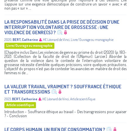
s’appuie sur une exigence démocratique de construire un savoir « avec » et
non pas « sur ». ...
LA RESPONSABILITÉ DANS LA PRISE DE DÉCISION D’UNE
INTERRUPTION VOLONTAIRE DE GROSSESSE : UNE
VIOLENCE DE GENRE(S) ?
2020
,
BERT, Catherine
,
HE Léonard de Vinci
,
Livre/Ouvrage ou monographie
Livre/Ouvrage ou monographie
[Chapitre inclus Dans Les violences de genre au prisme du droit (2020) (p. 183-
202). (Collection de la Faculté de droit de l’UNamur). Larcier.] Aborder la
question de la violence dans le contexte de l’interruption volontaire de
grossesse nécessite d’emblée quelques précisions, voire quelques précautions.
L’objectif du propos n’est pas de contester les avancées en matière de droit des
femmes ni de ...
LA VALEUR TRAVAIL, VRAIMENT ? SOUFFRANCE ÉTHIQUE
ET TRANSGRESSIONS
2023
,
BERT, Catherine
,
HE Léonard de Vinci
,
Article scientifique
Article scientifique
Introduction - Souffrance éthique au travail - Des transgressions pour apaiser
? - Conclusion
LE CORPS HUMAIN, UN BIEN DE CONSOMMATION ?