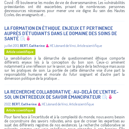
Covid -19 bouleverse les modes de vie de diversesmanières. Les vulnérabilités
préexistantes ont été exacerbées, privant de nombreuses personnes
desressources nécessaires pour mener une vie digne. Au sein des Hautes
Écoles, des enseignants et ...
LA FORMATION EN ÉTHIQUE. ENJEUX ET PERTINENCE
AUPRÈS D'ÉTUDIANTS DANS LE DOMAINE DES SOINS DE
SANTÉ
juillet 2013
,
BERT, Catherine
,
HE Léonard de Vinci
,
Article scientifique
Article scientifique
La sensibilisation à la démarche de questionnement éthique comporte
différents enjeux liés à la conception du bon soin. Ceux-ci amènent
notamment à une réflexion sur le savoir, sur la place de la technique mais aussi
sur les pratiques de soin. La portée de cette démarche vise d’une part la
responsabilité humaine et morale du futur soignant et d’autre part la
dimension politique de la pratique ...
LA RECHERCHE COLLABORATIVE : AU-DELÀ DE L’ENTRE-
SOI, UN ENTREDEUX DE SAVOIR ÉMANCIPATEUR
2022
,
BERT, Catherine
,
HE Léonard de Vinci
,
Article scientifique
Article scientifique
Pour faire face à l’incertitude et à la complexité du monde, nous avons besoin
de coconstruire des savoirs robustes, ainsi que de croiser les expertises au
sujet des différents registres de nos existences. La recherche collaborative se
présente comme une voie spécifique pour répondre à ces besoins. Elle