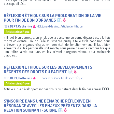
des capabilités ...
RÉFLEXION ÉTHIQUE SUR LA PROLONGATION DE LA VIE
POUR FIN DE DON D'ORGANES
1994
,
BERT, Catherine
,
HE Léonard de Vinci
,
Article scientifique
Article scientifique
« Il faut bien admettre, en effet, que la personne en coma dépassé est a la fois
morte et vivante. Il faut qu'elle soit vivante, puisque telle est la condition pour
prélever des organes «frais», en bon état de fonctionnement. Il faut bien
admettre d'autre part qu'elle soit morte, sous peine d'avoir à reconnaître que
l'on retire la vie aux uns, en les privant d'organes vitaux, pour maintenir
d'autres ...
RÉFLEXION ÉTHIQUE SUR LES DÉVELOPPEMENTS
RÉCENTS DES DROITS DU PATIENT
1996
,
BERT, Catherine
,
HE Léonard de Vinci
,
Article scientifique
Article scientifique
Article sur le développement des droits du patient dans la fin des années 1990.
S’INSCRIRE DANS UNE DÉMARCHE RÉFLEXIVE EN
RÉSONANCE AVEC LES ENJEUX PRÉSENTS DANS LA
RELATION SOIGNANT-SOIGNÉ