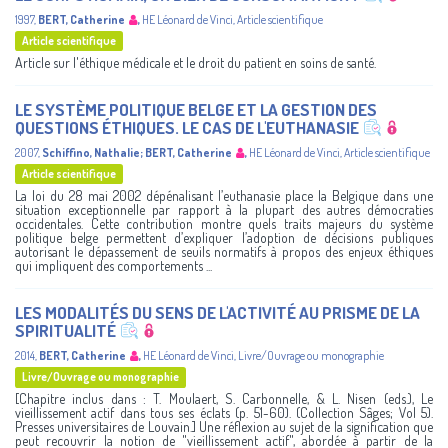
1997
,
BERT, Catherine
,
HE Léonard de Vinci
,
Article scientifique
Article scientifique
Article sur l'éthique médicale et le droit du patient en soins de santé.
LE SYSTÈME POLITIQUE BELGE ET LA GESTION DES
QUESTIONS ÉTHIQUES. LE CAS DE L'EUTHANASIE
2007
,
Schiffino, Nathalie
;
BERT, Catherine
,
HE Léonard de Vinci
,
Article scientifique
Article scientifique
La loi du 28 mai 2002 dépénalisant l’euthanasie place la Belgique dans une
situation exceptionnelle par rapport à la plupart des autres démocraties
occidentales. Cette contribution montre quels traits majeurs du système
politique belge permettent d’expliquer l’adoption de décisions publiques
autorisant le dépassement de seuils normatifs à propos des enjeux éthiques
qui impliquent des comportements ...
LES MODALITÉS DU SENS DE L'ACTIVITÉ AU PRISME DE LA
SPIRITUALITÉ
2014
,
BERT, Catherine
,
HE Léonard de Vinci
,
Livre/Ouvrage ou monographie
Livre/Ouvrage ou monographie
[Chapitre inclus dans : T. Moulaert, S. Carbonnelle, & L. Nisen (eds.), Le
vieillissement actif dans tous ses éclats (p. 51-60). (Collection Sâges; Vol 5).
Presses universitaires de Louvain.] Une réflexion au sujet de la signification que
peut recouvrir la notion de "vieillissement actif", abordée à partir de la