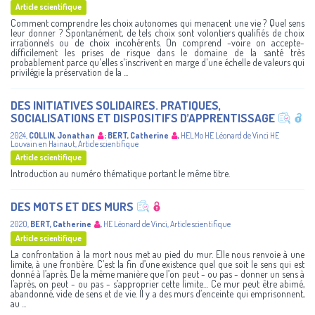
Article scientifique
Comment comprendre les choix autonomes qui menacent une vie ? Quel sens
leur donner ? Spontanément, de tels choix sont volontiers qualifiés de choix
irrationnels ou de choix incohérents. On comprend -voire on accepte-
difficilement les prises de risque dans le domaine de la santé très
probablement parce qu'elles s'inscrivent en marge d'une échelle de valeurs qui
privilégie la préservation de la ...
DES INITIATIVES SOLIDAIRES. PRATIQUES,
SOCIALISATIONS ET DISPOSITIFS D’APPRENTISSAGE
2024
,
COLLIN, Jonathan
;
BERT, Catherine
,
HELMo
HE Léonard de Vinci
HE
Louvain en Hainaut
,
Article scientifique
Article scientifique
Introduction au numéro thématique portant le même titre.
DES MOTS ET DES MURS
2020
,
BERT, Catherine
,
HE Léonard de Vinci
,
Article scientifique
Article scientifique
La confrontation à la mort nous met au pied du mur. Elle nous renvoie à une
limite, à une frontière. C’est la fin d’une existence quel que soit le sens qui est
donné à l’après. De la même manière que l’on peut - ou pas - donner un sens à
l’après, on peut - ou pas - s’approprier cette limite… Ce mur peut être abimé,
abandonné, vide de sens et de vie. Il y a des murs d’enceinte qui emprisonnent,
au ...