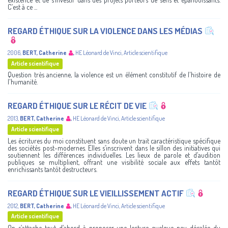
C’est à ce ...
REGARD ÉTHIQUE SUR LA VIOLENCE DANS LES MÉDIAS
2006
,
BERT, Catherine
,
HE Léonard de Vinci
,
Article scientifique
Article scientifique
Question très ancienne, la violence est un élément constitutif de l'histoire de
l'humanité.
REGARD ÉTHIQUE SUR LE RÉCIT DE VIE
2013
,
BERT, Catherine
,
HE Léonard de Vinci
,
Article scientifique
Article scientifique
Les écritures du moi constituent sans doute un trait caractéristique spécifique
des sociétés post-modernes. Elles s’inscrivent dans le sillon des initiatives qui
soutiennent les différences individuelles. Les lieux de parole et d’audition
publiques se multiplient, offrant une visibilité sociale aux effets tantôt
enrichissants tantôt destructeurs.
REGARD ÉTHIQUE SUR LE VIEILLISSEMENT ACTIF
2012
,
BERT, Catherine
,
HE Léonard de Vinci
,
Article scientifique
Article scientifique
On s’attache tout d’abord à proposer une lecture quelque peu décalée du