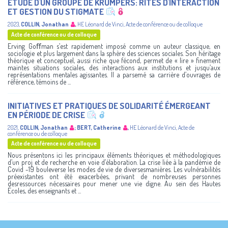
ETUDE D'UN GROUPE DE KRUMPERS: RITES D'INTERACTION
ET GESTION DU STIGMATE
2023
,
COLLIN, Jonathan
,
HE Léonard de Vinci
,
Acte de conférence ou de colloque
Acte de conférence ou de colloque
Erving Goﬀman s’est rapidement imposé comme un auteur classique, en
sociologie et plus largement dans la sphère des sciences sociales. Son héritage
théorique et conceptuel, aussi riche que fécond, permet de « lire » finement
maintes situations sociales, des interactions aux institutions et jusqu’aux
représentations mentales agissantes. Il a parsemé sa carrière d’ouvrages de
référence, témoins de ...
INITIATIVES ET PRATIQUES DE SOLIDARITÉ ÉMERGEANT
EN PÉRIODE DE CRISE
2021
,
COLLIN, Jonathan
;
BERT, Catherine
,
HE Léonard de Vinci
,
Acte de
conférence ou de colloque
Acte de conférence ou de colloque
Nous présentons ici les principaux éléments théoriques et méthodologiques
d’un proj et de recherche en voie d’élaboration. La crise liée à la pandémie de
Covid -19 bouleverse les modes de vie de diversesmanières. Les vulnérabilités
préexistantes ont été exacerbées, privant de nombreuses personnes
desressources nécessaires pour mener une vie digne. Au sein des Hautes
Écoles, des enseignants et ...