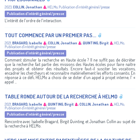
2023
,
COLLIN, Jonathan
,
HELMo
,
Publication d'intérêt général/presse
Publication d'intérêt général/presse
L'intérêt de l'ordre de l'interaction.
TOUT COMMENCE PAR UN PREMIER PAS...
2021
,
BRAGARD, Isabelle
;
COLLIN, Jonathan
;
QUINTING, Birgit
,
HELMo
,
Publication d'intérêt général/presse
Publication d'intérêt général/presse
Comment stimuler la recherche en Haute école ? Il ne suffit pas de décréter
que la recherche fait partie des missions des Hautes écoles pour faire naître
des projets et obtenir des résultats. Encore faut-il susciter les vocations,
encadrer les chercheurs et reconnaître matériellement les efforts consentis. En
réponse à ce défi, HELMo a choisi de se doter d'un appel à projet interne, l' «
appel ...
TABLE RONDE AUTOUR DE LA RECHERCHE À HELMO
2021
,
BRAGARD, Isabelle
;
QUINTING, Birgit
;
COLLIN, Jonathan
,
HELMo
,
Publication d'intérêt général/presse
Publication d'intérêt général/presse
Rencontre avec Isabelle Bragard, Birgit Quinting et Jonathan Collin au sujet de
la recherche à HELMo.