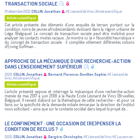
TRANSACTION SOCIALE
01 décembre 2022
,
COLLIN, Jonathan
,
HE Léonard de Vinci
,
Article scientifique
Article scientifique
Cet article présente des éléments d’une enquête de terrain portant sur la
condition noire de jeunes afrodescendants évoluant dans la région urbaine de
Liège (Belgique). Le concept de transaction sociale peut être mobilisé pour
analyser les contacts mixtes raciaux. Je montre ici la « fécondité heuristique »
du concept de transaction sociale : il complète utilement différentes notions
d’Erving Goffman ...
APPROCHE DE LA MÉCANIQUE D'UNE RECHERCHE-ACTION
DANS L'ENSEIGNEMENT SUPÉRIEUR
2020
,
COLLIN, Jonathan
;
Bernard, Florence
;
Duvillier, Sophie
,
HE Léonard de
Vinci
,
Article scientifique
Article scientifique
L’article présenté expose et interroge la mécanique d’une recherche-action
menée de mai 2017 à juin 2018 à la Haute École Léonard de Vinci (Bruxelles,
Belgique). Il revient d’abord sur la thématique de cette recherche – et, pour ce
faire, sur la spécificité de la demande initiale émise par la direction de l’institut
nous sollicitant – ainsi que sur le contexte sociétal dans lequel le projet de ...
LE CONFINEMENT : UNE OCCASION DE (RE)PENSER LA
CONDITION DE RECLUS ?
2020
,
COLLIN, Jonathan
;
Dargère, Christophe
,
HE Léonard de Vinci
HE Louvain en