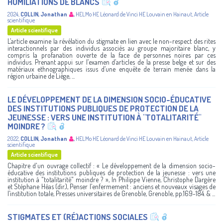
HUMILIATIONS DE BLANCS
2024
,
COLLIN, Jonathan
,
HELMo
HE Léonard de Vinci
HE Louvain en Hainaut
,
Article
scientifique
Article scientifique
L’article examine la révélation du stigmate en lien avec le non-respect des rites
interactionnels par des individus associés au groupe majoritaire blanc, y
compris la profanation ouverte de la face de personnes noires par ces
individus. Prenant appui sur l’examen d’articles de la presse belge et sur des
matériaux ethnographiques issus d’une enquête de terrain menée dans la
région urbaine de Liège, ...
LE DÉVELOPPEMENT DE LA DIMENSION SOCIO-ÉDUCATIVE
DES INSTITUTIONS PUBLIQUES DE PROTECTION DE LA
JEUNESSE : VERS UNE INSTITUTION À "TOTALITARITÉ"
MOINDRE ?
2022
,
COLLIN, Jonathan
,
HELMo
HE Léonard de Vinci
HE Louvain en Hainaut
,
Article
scientifique
Article scientifique
Chapitre d'un ouvrage collectif : « Le développement de la dimension socio-
éducative des institutions publiques de protection de la jeunesse : vers une
institution à "totalitarité" moindre ? », In Philippe Vienne, Christophe Dargère
et Stéphane Héas (dir.), Penser l’enfermement : anciens et nouveaux visages de
l’institution totale, Presses universitaires de Grenoble, Grenoble, pp.169-184. & ...
STIGMATES ET (RÉ)ACTIONS SOCIALES