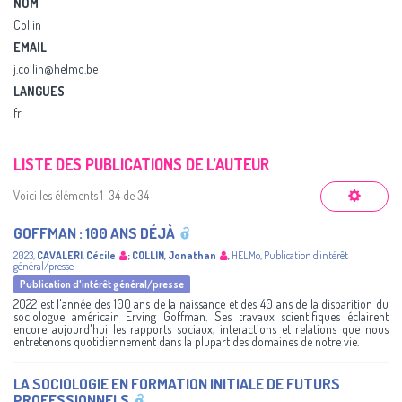
NOM
Collin
EMAIL
j.collin@helmo.be
LANGUES
fr
LISTE DES PUBLICATIONS DE L’AUTEUR
Voici les éléments 1-34 de 34
GOFFMAN : 100 ANS DÉJÀ
2023
,
CAVALERI, Cécile
;
COLLIN, Jonathan
,
HELMo
,
Publication d'intérêt
général/presse
Publication d'intérêt général/presse
2022 est l'année des 100 ans de la naissance et des 40 ans de la disparition du
sociologue américain Erving Goffman. Ses travaux scientifiques éclairent
encore aujourd'hui les rapports sociaux, interactions et relations que nous
entretenons quotidiennement dans la plupart des domaines de notre vie.
LA SOCIOLOGIE EN FORMATION INITIALE DE FUTURS
PROFESSIONNELS