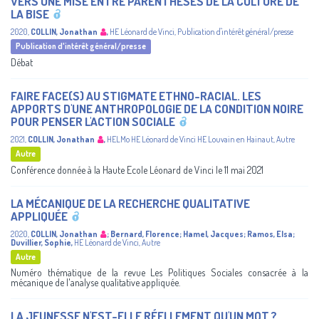
VERS UNE MISE ENTRE PARENTHÈSES DE LA CULTURE DE
LA BISE
2020
,
COLLIN, Jonathan
,
HE Léonard de Vinci
,
Publication d'intérêt général/presse
Publication d'intérêt général/presse
Débat
FAIRE FACE(S) AU STIGMATE ETHNO-RACIAL. LES
APPORTS D'UNE ANTHROPOLOGIE DE LA CONDITION NOIRE
POUR PENSER L'ACTION SOCIALE
2021
,
COLLIN, Jonathan
,
HELMo
HE Léonard de Vinci
HE Louvain en Hainaut
,
Autre
Autre
Conférence donnée à la Haute Ecole Léonard de Vinci le 11 mai 2021
LA MÉCANIQUE DE LA RECHERCHE QUALITATIVE
APPLIQUÉE
2020
,
COLLIN, Jonathan
;
Bernard, Florence
;
Hamel, Jacques
;
Ramos, Elsa
;
Duvillier, Sophie
,
HE Léonard de Vinci
,
Autre
Autre
Numéro thématique de la revue Les Politiques Sociales consacrée à la
mécanique de l'analyse qualitative appliquée.
LA JEUNESSE N'EST-ELLE RÉELLEMENT QU'UN MOT ?