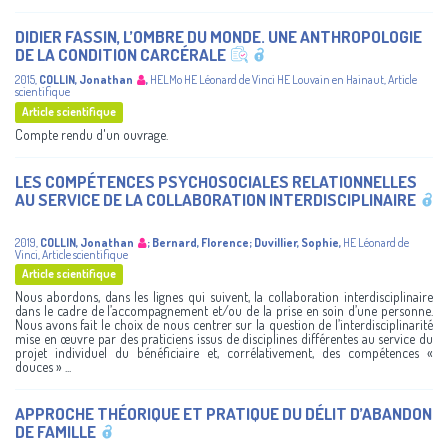
DIDIER FASSIN, L’OMBRE DU MONDE. UNE ANTHROPOLOGIE
DE LA CONDITION CARCÉRALE
2015
,
COLLIN, Jonathan
,
HELMo
HE Léonard de Vinci
HE Louvain en Hainaut
,
Article
scientifique
Article scientifique
Compte rendu d'un ouvrage.
LES COMPÉTENCES PSYCHOSOCIALES RELATIONNELLES
AU SERVICE DE LA COLLABORATION INTERDISCIPLINAIRE
2019
,
COLLIN, Jonathan
;
Bernard, Florence
;
Duvillier, Sophie
,
HE Léonard de
Vinci
,
Article scientifique
Article scientifique
Nous abordons, dans les lignes qui suivent, la collaboration interdisciplinaire
dans le cadre de l’accompagnement et/ou de la prise en soin d’une personne.
Nous avons fait le choix de nous centrer sur la question de l’interdisciplinarité
mise en œuvre par des praticiens issus de disciplines différentes au service du
projet individuel du bénéficiaire et, corrélativement, des compétences «
douces » ...
APPROCHE THÉORIQUE ET PRATIQUE DU DÉLIT D’ABANDON
DE FAMILLE