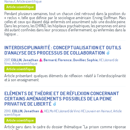
Hainaut
,
Article scientifique
Article scientifique
Pendant plusieurs semaines, tout un chacun s’est retrouvé dans la position du
« reclus », telle que définie par le sociologue américain Erving Goffman. Mais
celles et ceux qui étaient déjà enfermés ont assurément subi une double peine.
Dans les prisons, les EHPAD, les hôpitaux psychiatriques, les personnes ont ainsi
été autant confinées dans leur processus d’enfermement, qu’enfermées dans la
logique ...
INTERDISCIPLINARITÉ : CONCEPTUALISATION ET OUTILS
D’ANALYSE DES PROCESSUS DE COLLABORATION
2017
,
COLLIN, Jonathan
;
Bernard, Florence
;
Duvillier, Sophie
,
HE Léonard de
Vinci
,
Article scientifique
Article scientifique
Article présentant quelques éléments de réflexion relatif à l'interdisciplinarité
et à son enseignement.
ELÉMENTS DE THÉORIE ET DE RÉFLEXION CONCERNANT
CERTAINS AMÉNAGEMENTS POSSIBLES DE LA PEINE
PRIVATIVE DE LIBERTÉ
2010
,
COLLIN, Jonathan
,
HELMo
HE Léonard de Vinci
HE Louvain en Hainaut
,
Article
scientifique
Article scientifique
Article paru dans le cadre du dossier thématique "La prison comme réponse