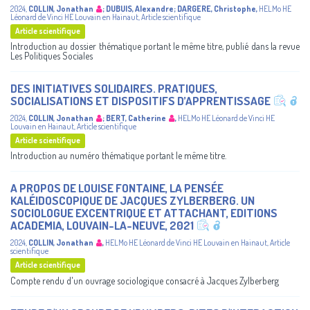
2024
,
COLLIN, Jonathan
;
DUBUIS, Alexandre
;
DARGERE, Christophe
,
HELMo
HE
Léonard de Vinci
HE Louvain en Hainaut
,
Article scientifique
Article scientifique
Introduction au dossier thématique portant le même titre, publié dans la revue
Les Politiques Sociales
DES INITIATIVES SOLIDAIRES. PRATIQUES,
SOCIALISATIONS ET DISPOSITIFS D’APPRENTISSAGE
2024
,
COLLIN, Jonathan
;
BERT, Catherine
,
HELMo
HE Léonard de Vinci
HE
Louvain en Hainaut
,
Article scientifique
Article scientifique
Introduction au numéro thématique portant le même titre.
A PROPOS DE LOUISE FONTAINE, LA PENSÉE
KALÉIDOSCOPIQUE DE JACQUES ZYLBERBERG. UN
SOCIOLOGUE EXCENTRIQUE ET ATTACHANT, EDITIONS
ACADEMIA, LOUVAIN-LA-NEUVE, 2021
2024
,
COLLIN, Jonathan
,
HELMo
HE Léonard de Vinci
HE Louvain en Hainaut
,
Article
scientifique
Article scientifique
Compte rendu d'un ouvrage sociologique consacré à Jacques Zylberberg