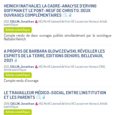
HEINICH (NATHALIE), LA CADRE-ANALYSE D’ERVING
GOFFMAN ET LE PONT-NEUF DE CHRISTO. DEUX
OUVRAGES COMPLÉMENTAIRES
2021
,
COLLIN, Jonathan
,
HELMo
HE Léonard de Vinci
HE Louvain en Hainaut
,
Article
scientifique
Article scientifique
Compte rendu de deux ouvrages publiés simultanément par la sociologue
Nathalie Heinich
A PROPOS DE BARBARA GLOWCZEWSKI, RÉVEILLER LES
ESPRITS DE LA TERRE, EDITIONS DEHORS, BELLEVAUX,
2021
2021
,
COLLIN, Jonathan
,
HELMo
HE Léonard de Vinci
HE Louvain en Hainaut
CRIG
,
Article scientifique
Article scientifique
Compte rendu d'ouvrage
LE TRAVAILLEUR MÉDICO-SOCIAL, ENTRE L'INSTITUTION
ET LES PARENTS
2016
,
COLLIN, Jonathan
,
HELMo
HE Léonard de Vinci
HE Louvain en Hainaut
,
Article
scientifique
Article scientifique