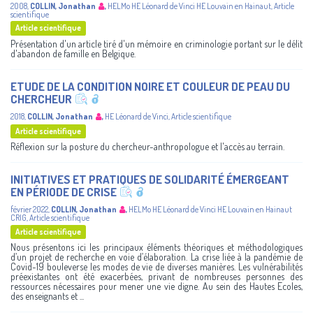
2008
,
COLLIN, Jonathan
,
HELMo
HE Léonard de Vinci
HE Louvain en Hainaut
,
Article
scientifique
Article scientifique
Présentation d'un article tiré d'un mémoire en criminologie portant sur le délit
d'abandon de famille en Belgique.
ETUDE DE LA CONDITION NOIRE ET COULEUR DE PEAU DU
CHERCHEUR
2018
,
COLLIN, Jonathan
,
HE Léonard de Vinci
,
Article scientifique
Article scientifique
Réflexion sur la posture du chercheur-anthropologue et l'accès au terrain.
INITIATIVES ET PRATIQUES DE SOLIDARITÉ ÉMERGEANT
EN PÉRIODE DE CRISE
février 2022
,
COLLIN, Jonathan
,
HELMo
HE Léonard de Vinci
HE Louvain en Hainaut
CRIG
,
Article scientifique
Article scientifique
Nous présentons ici les principaux éléments théoriques et méthodologiques
d’un projet de recherche en voie d’élaboration. La crise liée à la pandémie de
Covid-19 bouleverse les modes de vie de diverses manières. Les vulnérabilités
préexistantes ont été exacerbées, privant de nombreuses personnes des
ressources nécessaires pour mener une vie digne. Au sein des Hautes Ecoles,
des enseignants et ...