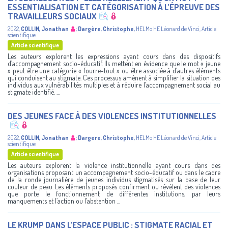
ESSENTIALISATION ET CATÉGORISATION À L’ÉPREUVE DES
TRAVAILLEURS SOCIAUX
2022
,
COLLIN, Jonathan
;
Dargère, Christophe
,
HELMo
HE Léonard de Vinci
,
Article
scientifique
Article scientifique
Les auteurs explorent les expressions ayant cours dans des dispositifs
d’accompagnement socio-éducatif. Ils mettent en évidence que le mot « jeune
» peut être une catégorie « fourre-tout » ou être associée à d’autres éléments
qui conduisent au stigmate. Ces processus amènent à simplifier la situation des
individus aux vulnérabilités multiples et à réduire l’accompagnement social au
stigmate identifié. ...
DES JEUNES FACE À DES VIOLENCES INSTITUTIONNELLES
2022
,
COLLIN, Jonathan
;
Dargere, Christophe
,
HELMo
HE Léonard de Vinci
,
Article
scientifique
Article scientifique
Les auteurs explorent la violence institutionnelle ayant cours dans des
organisations proposant un accompagnement socio-éducatif ou dans le cadre
de la ronde journalière de jeunes individus stigmatisés sur la base de leur
couleur de peau. Les éléments proposés confirment ou révèlent des violences
que porte le fonctionnement de différentes institutions, par leurs
manquements et l’action ou l’abstention ...
LE KRUMP DANS L’ESPACE PUBLIC : STIGMATE RACIAL ET