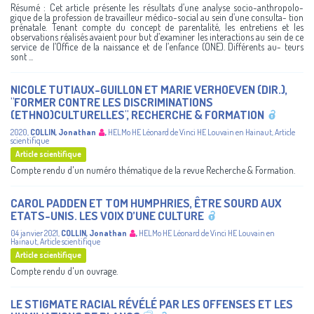
Résumé : Cet article présente les résultats d’une analyse socio-anthropolo-
gique de la profession de travailleur médico-social au sein d’une consulta- tion
prénatale. Tenant compte du concept de parentalité, les entretiens et les
observations réalisés avaient pour but d’examiner les interactions au sein de ce
service de l’Office de la naissance et de l’enfance (ONE). Différents au- teurs
sont ...
NICOLE TUTIAUX-GUILLON ET MARIE VERHOEVEN (DIR.),
"FORMER CONTRE LES DISCRIMINATIONS
(ETHNO)CULTURELLES", RECHERCHE & FORMATION
2020
,
COLLIN, Jonathan
,
HELMo
HE Léonard de Vinci
HE Louvain en Hainaut
,
Article
scientifique
Article scientifique
Compte rendu d'un numéro thématique de la revue Recherche & Formation.
CAROL PADDEN ET TOM HUMPHRIES, ÊTRE SOURD AUX
ETATS-UNIS. LES VOIX D’UNE CULTURE
04 janvier 2021
,
COLLIN, Jonathan
,
HELMo
HE Léonard de Vinci
HE Louvain en
Hainaut
,
Article scientifique
Article scientifique
Compte rendu d'un ouvrage.
LE STIGMATE RACIAL RÉVÉLÉ PAR LES OFFENSES ET LES