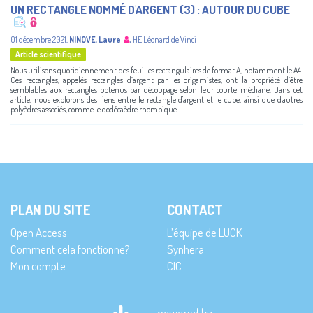
UN RECTANGLE NOMMÉ D'ARGENT (3) : AUTOUR DU CUBE
01 décembre 2021
,
NINOVE, Laure
,
HE Léonard de Vinci
Article scientifique
Nous utilisons quotidiennement des feuilles rectangulaires de format A, notamment le A4.
Ces rectangles, appelés rectangles d’argent par les origamistes, ont la propriété d’être
semblables aux rectangles obtenus par découpage selon leur courte médiane. Dans cet
article, nous explorons des liens entre le rectangle d'argent et le cube, ainsi que d'autres
polyèdres associés, comme le dodécaèdre rhombique. ...
PLAN DU SITE
CONTACT
Open Access
L’équipe de LUCK
Comment cela fonctionne?
Synhera
Mon compte
CIC