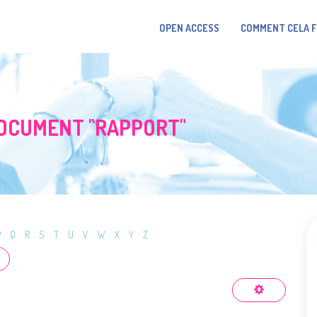
OPEN ACCESS
COMMENT CELA 
DOCUMENT "RAPPORT"
P
Q
R
S
T
U
V
W
X
Y
Z