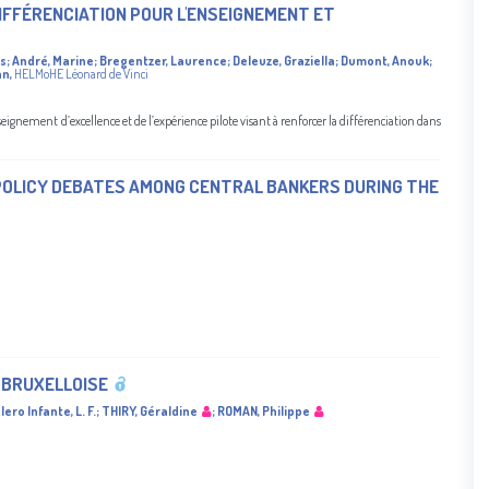
DIFFÉRENCIATION POUR L'ENSEIGNEMENT ET
is
;
André, Marine
;
Bregentzer, Laurence
;
Deleuze, Graziella
;
Dumont, Anouk
;
an
,
HELMoHE Léonard de Vinci
gnement d’excellence et de l’expérience pilote visant à renforcer la différenciation dans
OLICY DEBATES AMONG CENTRAL BANKERS DURING THE
 BRUXELLOISE
lero Infante, L. F.
;
THIRY, Géraldine
;
ROMAN, Philippe