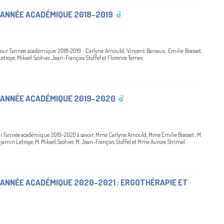
’ANNÉE ACADÉMIQUE 2018-2019
 pour l'année académique 2018-2019 : Carlyne Arnould, Vincent Barvaux, Emilie Brasset,
etroye, Mikaël Scohier, Jean-François Stoffel et Florence Terrier,
’ANNÉE ACADÉMIQUE 2019-2020
our l'année académique 2019-2020 à savoir: Mme Carlyne Arnould, Mme Émilie Brasset , M.
enjamin Letroye, M. Mikaël Scohier, M. Jean-François Stoffel et Mme Aurore Strimel.
’ANNÉE ACADÉMIQUE 2020-2021 : ERGOTHÉRAPIE ET