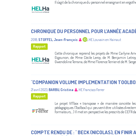
Il s'agit de la chronique du personnel enseignant en ergo
CHRONIQUE DU PERSONNEL POUR L’ANNÉE ACAD
2018
,
STOFFEL, Jean-François
,
HE Louvain en Hainaut
Rapport
Cette chronique reprend les projets de Mme Carlyne Arno
Gigounon, de Mme Cécile Leroy, de M. Benjamin Letroye
Gwendoline Terrana, de Mme Florence Terrier et de M. Serge
"COMPANION VOLUME IMPLEMENTATION TOOLBOX
21 avril 2023
,
BARBU, Cristina
,
HE Francisco Ferrer
Rapport
Le projet VITbox « transpose » de manière concrète l
pédagogiques (Toolbox) qui peuvent être utilisées directe
formateurs,…) Il met en perspective les prescrits de CEFR dan
COMPTE RENDU DE : " BECK (NICOLAS), EN FINIR