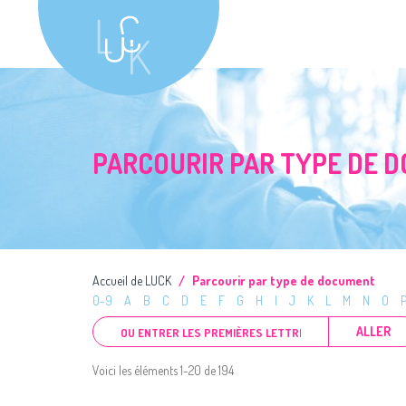
PARCOURIR PAR TYPE DE 
Accueil de LUCK
Parcourir par type de document
0-9
A
B
C
D
E
F
G
H
I
J
K
L
M
N
O
ALLER
Voici les éléments 1-20 de 194