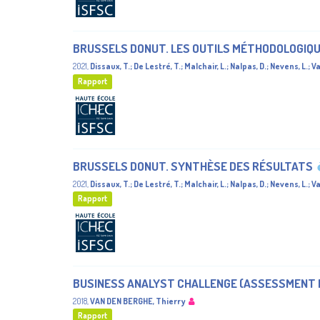
BRUSSELS DONUT. LES OUTILS MÉTHODOLOGIQU
2021
,
Dissaux, T.
;
De Lestré, T.
;
Malchair, L.
;
Nalpas, D.
;
Nevens, L.
;
Va
Rapport
BRUSSELS DONUT. SYNTHÈSE DES RÉSULTATS
2021
,
Dissaux, T.
;
De Lestré, T.
;
Malchair, L.
;
Nalpas, D.
;
Nevens, L.
;
Va
Rapport
BUSINESS ANALYST CHALLENGE (ASSESSMENT 
2018
,
VAN DEN BERGHE, Thierry
Rapport