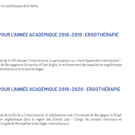
en kinésithérapie de la Helha.
OUR L’ANNÉE ACADÉMIQUE 2018-2019 : ERGOTHÉRAPIE
iat de la HELHa avec l’international, la participation au « Hack’Apprendre international –
ité de Bourgogne et University of East Anglia, le renforcement des capacités en ergothérapie
ernationaux ainsi que les stages ...
POUR L’ANNÉE ACADÉMIQUE 2019-2020 : ERGOTHÉRAPIE
t de la HELHa à l’international, la collaboration avec l’Université de Bourgogne, le Projet
n ergothérapie dans la région des Grands Lacs – Congo, les contacts nationaux et
ongrès de Montpellier et les stages internationaux.