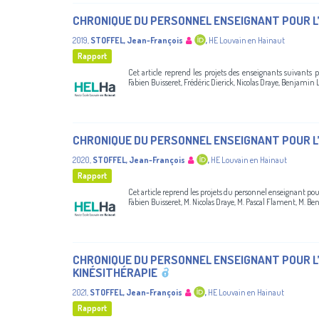
CHRONIQUE DU PERSONNEL ENSEIGNANT POUR L
2019
,
STOFFEL, Jean-François
,
HE Louvain en Hainaut
Rapport
Cet article reprend les projets des enseignants suivants
Fabien Buisseret, Frédéric Dierick, Nicolas Draye, Benjamin L
CHRONIQUE DU PERSONNEL ENSEIGNANT POUR L
2020
,
STOFFEL, Jean-François
,
HE Louvain en Hainaut
Rapport
Cet article reprend les projets du personnel enseignant p
Fabien Buisseret, M. Nicolas Draye, M. Pascal Flament, M. B
CHRONIQUE DU PERSONNEL ENSEIGNANT POUR L
KINÉSITHÉRAPIE
2021
,
STOFFEL, Jean-François
,
HE Louvain en Hainaut
Rapport