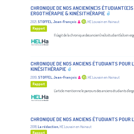
CHRONIQUE DE NOS ANCIEN(NE)S ÉTUDIANT(E)S
ERGOTHÉRAPIE & KINÉSITHÉRAPIE
2021
,
STOFFEL, Jean-François
,
HE Louvain en Hainaut
Rapport
Il s'agit de la chronique des ancien(ne)s étudiant(e)s en 
CHRONIQUE DE NOS ANCIENS ÉTUDIANTS POUR L
KINÉSITHÉRAPIE
2019
,
STOFFEL, Jean-François
,
HE Louvain en Hainaut
Rapport
L'article mentionne le parcours des anciens étudiants d'erg
CHRONIQUE DE NOS ANCIENS ÉTUDIANTS POUR L
2018
,
La rédaction
,
HE Louvain en Hainaut
Rapport