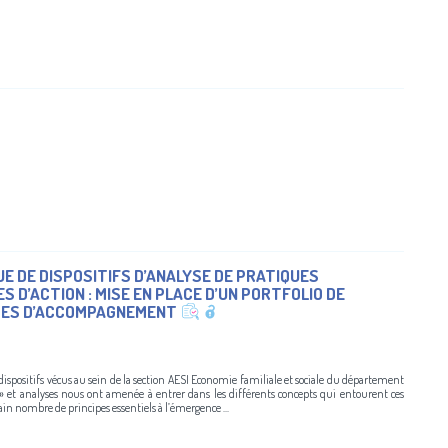
UE DE DISPOSITIFS D’ANALYSE DE PRATIQUES
 D’ACTION : MISE EN PLACE D’UN PORTFOLIO DE
PES D’ACCOMPAGNEMENT
s dispositifs vécus au sein de la section AESI Economie familiale et sociale du département
» et analyses nous ont amenée à entrer dans les différents concepts qui entourent ces
tain nombre de principes essentiels à l’émergence ...