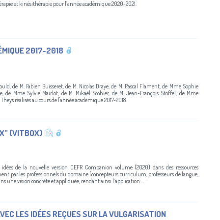
thérapie et kinésithérapie pour l’année académique 2020-2021.
ÉMIQUE 2017-2018
uld, de M. Fabien Buisseret, de M. Nicolas Draye, de M. Pascal Flament, de Mme Sophie
, de Mme Sylvie Mairlot, de M. Mikaël Scohier, de M. Jean-François Stoffel, de Mme
 Theys réalisés au cours de l'année académique 2017-2018.
” (VITBOX)
es idées de la nouvelle version CEFR Companion volume (2020) dans des ressources
ment par les professionnels du domaine (concepteurs curriculum, professeurs de langue,
s une vision concrète et appliquée, rendant ainsi l’application ...
 AVEC LES IDÉES REÇUES SUR LA VULGARISATION