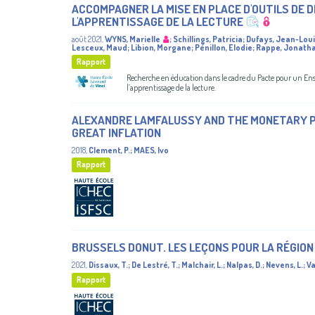
ACCOMPAGNER LA MISE EN PLACE D'OUTILS DE 
L'APPRENTISSAGE DE LA LECTURE
août 2021
,
WYNS, Marielle
;
Schillings, Patricia
;
Dufays, Jean-Lou
Lesceux, Maud
;
Libion, Morgane
;
Pénillon, Elodie
;
Rappe, Jonath
Rapport
Recherche en éducation dans le cadre du Pacte pour un Ensei
l’apprentissage de la lecture.
ALEXANDRE LAMFALUSSY AND THE MONETARY P
GREAT INFLATION
2018
,
Clement, P.
;
MAES, Ivo
Rapport
BRUSSELS DONUT. LES LEÇONS POUR LA RÉGION
2021
,
Dissaux, T.
;
De Lestré, T.
;
Malchair, L.
;
Nalpas, D.
;
Nevens, L.
;
Va
Rapport