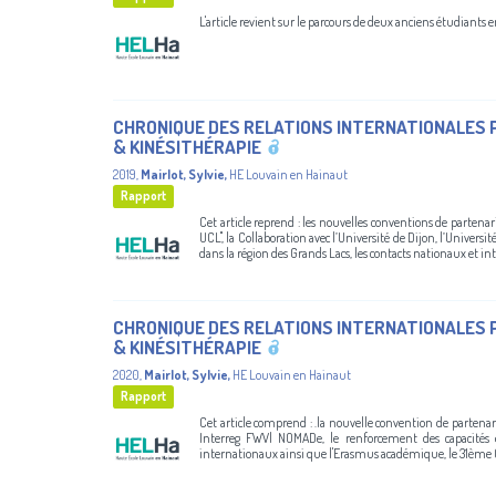
L'article revient sur le parcours de deux anciens étudiants 
CHRONIQUE DES RELATIONS INTERNATIONALES P
& KINÉSITHÉRAPIE
2019
,
Mairlot, Sylvie
,
HE Louvain en Hainaut
Rapport
Cet article reprend : les nouvelles conventions de partenar
UCL", la Collaboration avec l’Université de Dijon, l’Univers
dans la région des Grands Lacs, les contacts nationaux et int
CHRONIQUE DES RELATIONS INTERNATIONALES 
& KINÉSITHÉRAPIE
2020
,
Mairlot, Sylvie
,
HE Louvain en Hainaut
Rapport
Cet article comprend : .la nouvelle convention de partenaria
Interreg FWVl NOMADe, le renforcement des capacités e
internationaux ainsi que l'Erasmus académique, le 31ème C