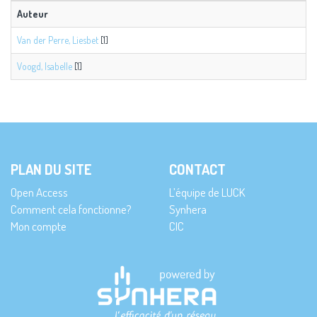
Auteur
Van der Perre, Liesbet
[1]
Voogd, Isabelle
[1]
PLAN DU SITE
CONTACT
Open Access
L’équipe de LUCK
Comment cela fonctionne?
Synhera
Mon compte
CIC