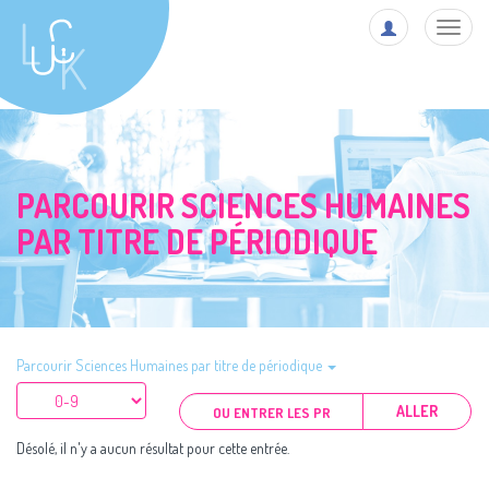
Toggl
navig
PARCOURIR SCIENCES HUMAINES
PAR TITRE DE PÉRIODIQUE
Parcourir Sciences Humaines par titre de périodique
ALLER
Désolé, il n'y a aucun résultat pour cette entrée.