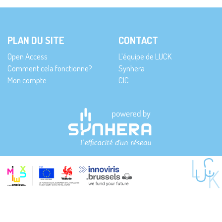
PLAN DU SITE
CONTACT
Open Access
L’équipe de LUCK
Comment cela fonctionne?
Synhera
Mon compte
CIC