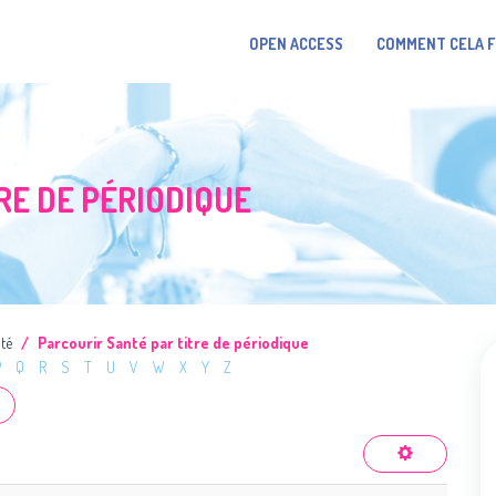
OPEN ACCESS
COMMENT CELA 
RE DE PÉRIODIQUE
té
Parcourir Santé par titre de périodique
P
Q
R
S
T
U
V
W
X
Y
Z