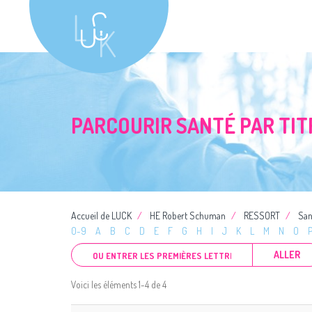
PARCOURIR SANTÉ PAR TIT
Accueil de LUCK
HE Robert Schuman
RESSORT
San
0-9
A
B
C
D
E
F
G
H
I
J
K
L
M
N
O
ALLER
Voici les éléments 1-4 de 4