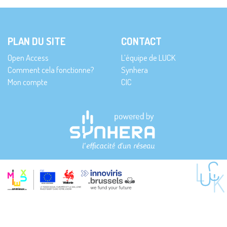
PLAN DU SITE
CONTACT
Open Access
L’équipe de LUCK
Comment cela fonctionne?
Synhera
Mon compte
CIC