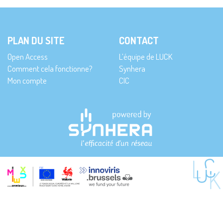
PLAN DU SITE
CONTACT
Open Access
L’équipe de LUCK
Comment cela fonctionne?
Synhera
Mon compte
CIC