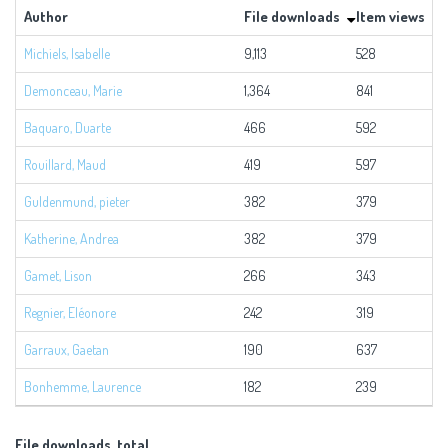
Author
File downloads
Item views
Michiels, Isabelle
9,113
528
9
Demonceau, Marie
1,364
841
2
Baquaro, Duarte
466
592
1
Rouillard, Maud
419
597
1
Guldenmund, pieter
382
379
7
Katherine, Andrea
382
379
7
Gamet, Lison
266
343
Regnier, Eléonore
242
319
5
Garraux, Gaetan
190
637
8
Bonhemme, Laurence
182
239
4
File downloads, total