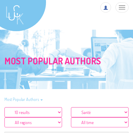
Toggl
navig
MOST POPULAR AUTHORS
Most Popular Authors