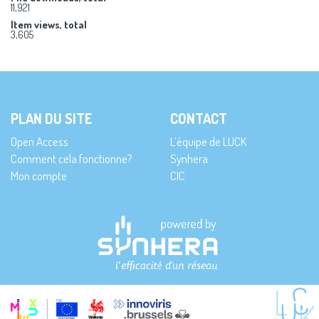
11,921
Item views, total
3,605
PLAN DU SITE
CONTACT
Open Access
L’équipe de LUCK
Comment cela fonctionne?
Synhera
Mon compte
CIC