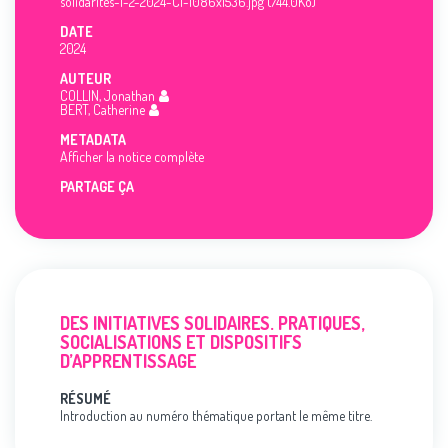
solidarites-1-2-2024-C1-1086x1536.jpg (744.0Ko)
DATE
2024
AUTEUR
COLLIN, Jonathan
BERT, Catherine
METADATA
Afficher la notice complète
PARTAGE ÇA
DES INITIATIVES SOLIDAIRES. PRATIQUES,
SOCIALISATIONS ET DISPOSITIFS
D’APPRENTISSAGE
RÉSUMÉ
Introduction au numéro thématique portant le même titre.