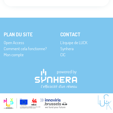
PLAN DU SITE
CONTACT
Open Access
L’équipe de LUCK
Comment cela fonctionne?
Synhera
Mon compte
CIC