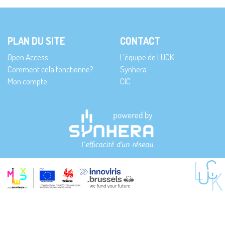
PLAN DU SITE
CONTACT
Open Access
L’équipe de LUCK
Comment cela fonctionne?
Synhera
Mon compte
CIC