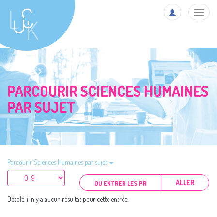
Toggl
navig
PARCOURIR SCIENCES HUMAINES
PAR SUJET
Parcourir Sciences Humaines par sujet
ALLER
Désolé, il n'y a aucun résultat pour cette entrée.