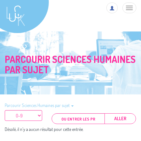
Toggl
navig
PARCOURIR SCIENCES HUMAINES
PAR SUJET
Parcourir Sciences Humaines par sujet
ALLER
Désolé, il n'y a aucun résultat pour cette entrée.