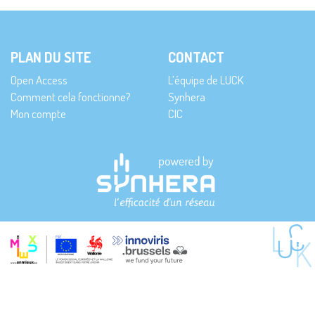
PLAN DU SITE
CONTACT
Open Access
L’équipe de LUCK
Comment cela fonctionne?
Synhera
Mon compte
CIC