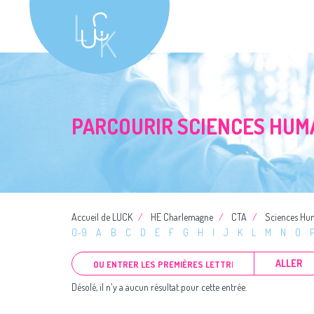
PARCOURIR SCIENCES HUM
Accueil de LUCK
HE Charlemagne
CTA
Sciences Hu
0-9
A
B
C
D
E
F
G
H
I
J
K
L
M
N
O
ALLER
Désolé, il n'y a aucun résultat pour cette entrée.