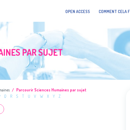
OPEN ACCESS
COMMENT CELA 
AINES PAR SUJET
maines
Parcourir Sciences Humaines par sujet
P
Q
R
S
T
U
V
W
X
Y
Z