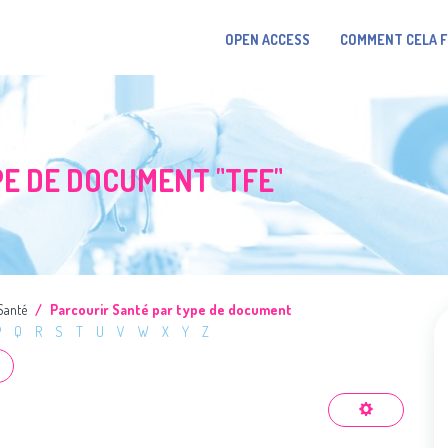
OPEN ACCESS
COMMENT CELA 
E DE DOCUMENT "TFE"
Santé
Parcourir Santé par type de document
P
Q
R
S
T
U
V
W
X
Y
Z