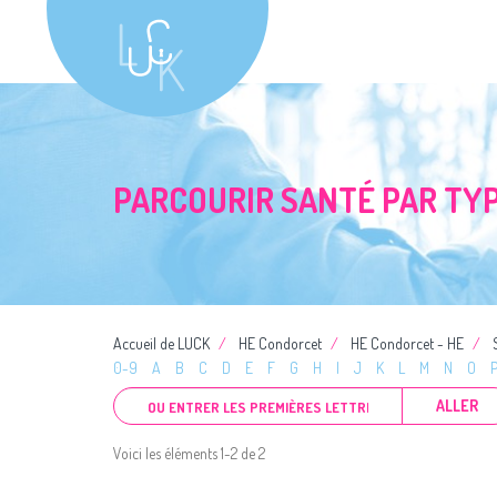
PARCOURIR SANTÉ PAR TYP
Accueil de LUCK
HE Condorcet
HE Condorcet - HE
0-9
A
B
C
D
E
F
G
H
I
J
K
L
M
N
O
ALLER
Voici les éléments 1-2 de 2