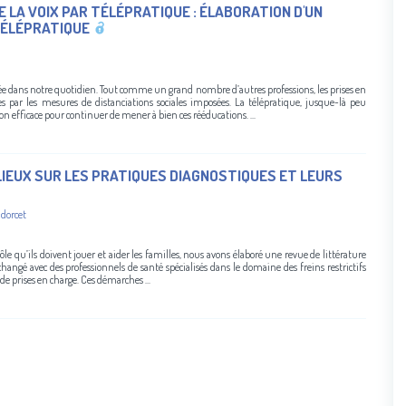
 LA VOIX PAR TÉLÉPRATIQUE : ÉLABORATION D'UN
TÉLÉPRATIQUE
ée dans notre quotidien. Tout comme un grand nombre d’autres professions, les prises en
 par les mesures de distanciations sociales imposées. La télépratique, jusque-là peu
ion efficace pour continuer de mener à bien ces rééducations. ...
LIEUX SUR LES PRATIQUES DIAGNOSTIQUES ET LEURS
dorcet
rôle qu’ils doivent jouer et aider les familles, nous avons élaboré une revue de littérature
hangé avec des professionnels de santé spécialisés dans le domaine des freins restrictifs
 de prises en charge. Ces démarches ...