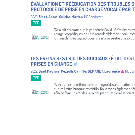
ÉVALUATION ET RÉÉDUCATION DES TROUBLES DE
PROTOCOLE DE PRISE EN CHARGE VOCALE PAR 
2022
,
Binet, Anaïs
;
Guiche, Marion
,
HE Condorcet
TFE
"Cela fait deux ans que la pandémie Covid-19 s’est immisc
charge logopédiques ont été considérablement perturbées
utilisée dans les pays européens, s’est avérée être une solut
LES FREINS RESTRICTIFS BUCCAUX : ÉTAT DES 
PRISES EN CHARGE
2022
,
Daël, Pauline
;
Pezzulli, Camille
;
DEMANET, Laurence
,
HE Con
TFE
"Afin d’aider les orthophonistes - logopèdes à connaître le 
sur les freins buccaux restrictifs. Nous avons également éc
afin de faire un état des lieux des pratiques d’évaluation et