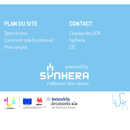
PLAN DU SITE
CONTACT
Open Access
L’équipe de LUCK
Comment cela fonctionne?
Synhera
Mon compte
CIC