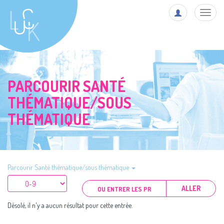
Toggl
navig
PARCOURIR SANTÉ
THÉMATIQUE/SOUS
THÉMATIQUE
Parcourir Santé thématique/sous thématique
ALLER
Désolé, il n'y a aucun résultat pour cette entrée.