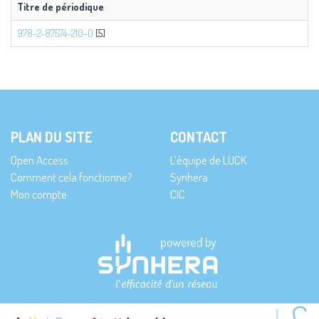
Titre de périodique
978-2-87574-210-0
[5]
PLAN DU SITE
CONTACT
Open Access
L’équipe de LUCK
Comment cela fonctionne?
Synhera
Mon compte
CIC