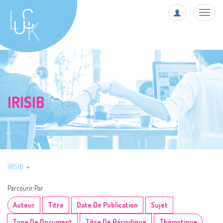
Toggl
navig
IRISIB
IRISIB
Parcourir Par
Auteur
Titre
Date De Publication
Sujet
Type De Document
Titre De Périodique
Thématique