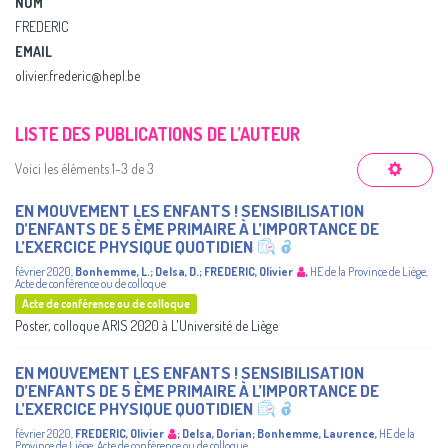
NOM
FREDERIC
EMAIL
olivier.frederic@hepl.be
LISTE DES PUBLICATIONS DE L’AUTEUR
Voici les éléments 1-3 de 3
EN MOUVEMENT LES ENFANTS ! SENSIBILISATION
D’ENFANTS DE 5 ÈME PRIMAIRE À L’IMPORTANCE DE
L’EXERCICE PHYSIQUE QUOTIDIEN
février 2020
,
Bonhemme, L.
;
Delsa, D.
;
FREDERIC, Olivier
,
HE de la Province de Liège
,
Acte de conférence ou de colloque
Acte de conférence ou de colloque
Poster, colloque ARIS 2020 à L'Université de Liège
EN MOUVEMENT LES ENFANTS ! SENSIBILISATION
D’ENFANTS DE 5 ÈME PRIMAIRE À L’IMPORTANCE DE
L’EXERCICE PHYSIQUE QUOTIDIEN
février 2020
,
FREDERIC, Olivier
;
Delsa, Dorian
;
Bonhemme, Laurence
,
HE de la
Province de Liège
,
Acte de conférence ou de colloque