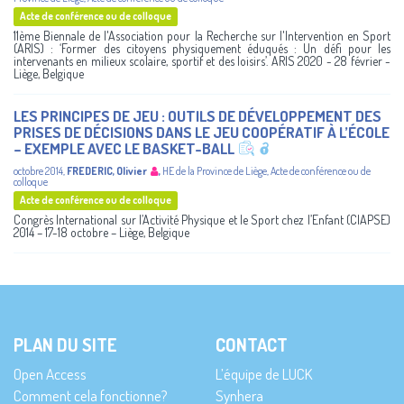
Acte de conférence ou de colloque
11ème Biennale de l'Association pour la Recherche sur l'Intervention en Sport
(ARIS) : ‘Former des citoyens physiquement éduqués : Un défi pour les
intervenants en milieux scolaire, sportif et des loisirs’. ARIS 2020 - 28 février -
Liège, Belgique
LES PRINCIPES DE JEU : OUTILS DE DÉVELOPPEMENT DES
PRISES DE DÉCISIONS DANS LE JEU COOPÉRATIF À L’ÉCOLE
– EXEMPLE AVEC LE BASKET-BALL
octobre 2014
,
FREDERIC, Olivier
,
HE de la Province de Liège
,
Acte de conférence ou de
colloque
Acte de conférence ou de colloque
Congrès International sur l’Activité Physique et le Sport chez l’Enfant (CIAPSE)
2014 – 17-18 octobre – Liège, Belgique
PLAN DU SITE
CONTACT
Open Access
L’équipe de LUCK
Comment cela fonctionne?
Synhera