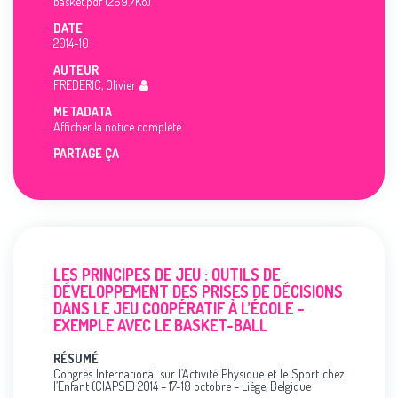
basket.pdf (269.7Ko)
DATE
2014-10
AUTEUR
FREDERIC, Olivier
METADATA
Afficher la notice complète
PARTAGE ÇA
LES PRINCIPES DE JEU : OUTILS DE
DÉVELOPPEMENT DES PRISES DE DÉCISIONS
DANS LE JEU COOPÉRATIF À L’ÉCOLE –
EXEMPLE AVEC LE BASKET-BALL
RÉSUMÉ
Congrès International sur l’Activité Physique et le Sport chez
l’Enfant (CIAPSE) 2014 – 17-18 octobre – Liège, Belgique