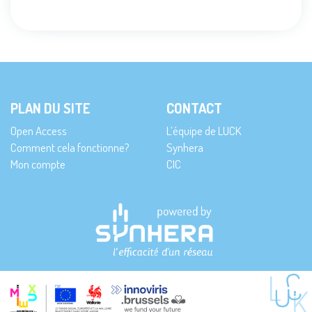
PLAN DU SITE
CONTACT
Open Access
L’équipe de LUCK
Comment cela fonctionne?
Synhera
Mon compte
CIC