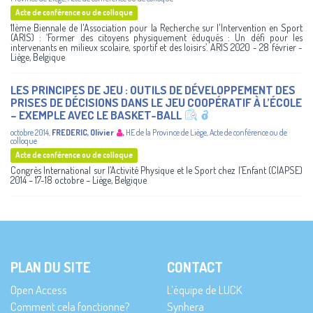
Acte de conférence ou de colloque
11ème Biennale de l'Association pour la Recherche sur l'Intervention en Sport
(ARIS) : ‘Former des citoyens physiquement éduqués : Un défi pour les
intervenants en milieux scolaire, sportif et des loisirs’. ARIS 2020 - 28 février -
Liège, Belgique
LES PRINCIPES DE JEU : OUTILS DE DÉVELOPPEMENT DES
PRISES DE DÉCISIONS DANS LE JEU COOPÉRATIF À L’ÉCOLE
– EXEMPLE AVEC LE BASKET-BALL
octobre 2014
,
FREDERIC, Olivier
,
HE de la Province de Liège
,
Acte de conférence ou de
colloque
Acte de conférence ou de colloque
Congrès International sur l’Activité Physique et le Sport chez l’Enfant (CIAPSE)
2014 – 17-18 octobre – Liège, Belgique
PLAN DU SITE
CONTACT
Open Access
L’équipe de LUCK
Comment cela fonctionne?
Synhera