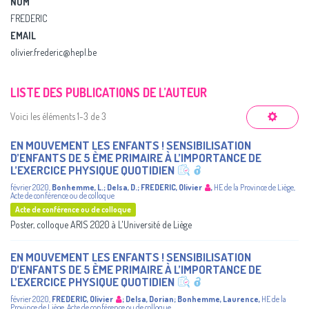
NOM
FREDERIC
EMAIL
olivier.frederic@hepl.be
LISTE DES PUBLICATIONS DE L’AUTEUR
Voici les éléments 1-3 de 3
EN MOUVEMENT LES ENFANTS ! SENSIBILISATION
D’ENFANTS DE 5 ÈME PRIMAIRE À L’IMPORTANCE DE
L’EXERCICE PHYSIQUE QUOTIDIEN
février 2020
,
Bonhemme, L.
;
Delsa, D.
;
FREDERIC, Olivier
,
HE de la Province de Liège
,
Acte de conférence ou de colloque
Acte de conférence ou de colloque
Poster, colloque ARIS 2020 à L'Université de Liège
EN MOUVEMENT LES ENFANTS ! SENSIBILISATION
D’ENFANTS DE 5 ÈME PRIMAIRE À L’IMPORTANCE DE
L’EXERCICE PHYSIQUE QUOTIDIEN
février 2020
,
FREDERIC, Olivier
;
Delsa, Dorian
;
Bonhemme, Laurence
,
HE de la
Province de Liège
,
Acte de conférence ou de colloque