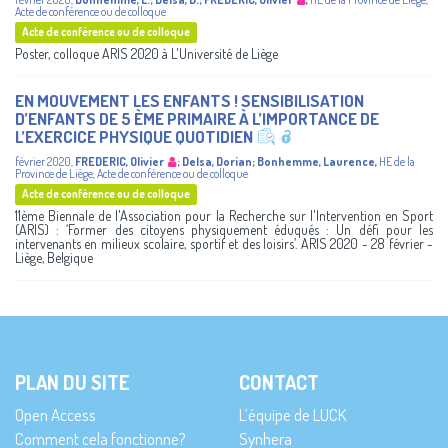
Acte de conférence ou de colloque
Acte de conférence ou de colloque
Poster, colloque ARIS 2020 à L'Université de Liège
EN MOUVEMENT LES ENFANTS ! SENSIBILISATION
D’ENFANTS DE 5 ÈME PRIMAIRE À L’IMPORTANCE DE
L’EXERCICE PHYSIQUE QUOTIDIEN
février 2020
,
FREDERIC, Olivier
;
Delsa, Dorian
;
Bonhemme, Laurence
,
HE de la
Province de Liège
,
Acte de conférence ou de colloque
Acte de conférence ou de colloque
11ème Biennale de l'Association pour la Recherche sur l'Intervention en Sport
(ARIS) : ‘Former des citoyens physiquement éduqués : Un défi pour les
intervenants en milieux scolaire, sportif et des loisirs’. ARIS 2020 - 28 février -
Liège, Belgique
PLAN DU SITE
CONTACT
Open Access
L’équipe de LUCK
Comment cela fonctionne?
Synhera