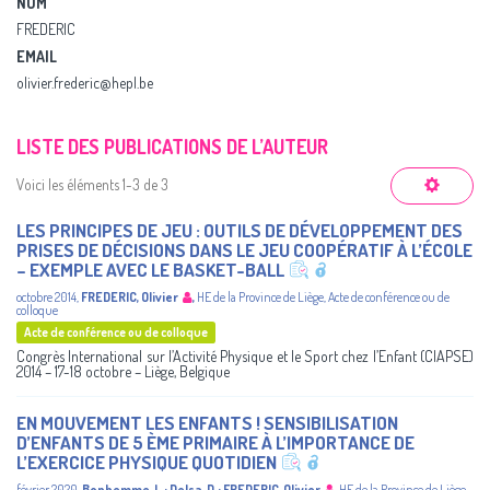
NOM
FREDERIC
EMAIL
olivier.frederic@hepl.be
LISTE DES PUBLICATIONS DE L’AUTEUR
Voici les éléments 1-3 de 3
LES PRINCIPES DE JEU : OUTILS DE DÉVELOPPEMENT DES
PRISES DE DÉCISIONS DANS LE JEU COOPÉRATIF À L’ÉCOLE
– EXEMPLE AVEC LE BASKET-BALL
octobre 2014
,
FREDERIC, Olivier
,
HE de la Province de Liège
,
Acte de conférence ou de
colloque
Acte de conférence ou de colloque
Congrès International sur l’Activité Physique et le Sport chez l’Enfant (CIAPSE)
2014 – 17-18 octobre – Liège, Belgique
EN MOUVEMENT LES ENFANTS ! SENSIBILISATION
D’ENFANTS DE 5 ÈME PRIMAIRE À L’IMPORTANCE DE
L’EXERCICE PHYSIQUE QUOTIDIEN
février 2020
,
Bonhemme, L.
;
Delsa, D.
;
FREDERIC, Olivier
,
HE de la Province de Liège
,