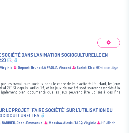
E SOCIÉTÉ DANS L'ANIMATION SOCIOCULTURELLE EN
22)
Virginie
;
Dupont, Bruno
;
LA PAGLIA, Vincent
;
Sarlet, Elsa
,
HE ville de Liège
x par les travailleurs sociaux dans le cadre de leur activité. Pourtant, les jeux
t al. 2016) depuis l'antiquité, et les jeux de société sont souvent associés à la
st également bien documenté que les jeux peuvent être utilisés à des fins
UR LE PROJET "FAIRE SOCIÉTÉ" SUR L'UTILISATION DU
SOCIOCULTURELLES
a
;
BARBIER, Jean-Emmanuel
;
Messina, Alexis
;
TACQ, Virginie
,
HE ville de