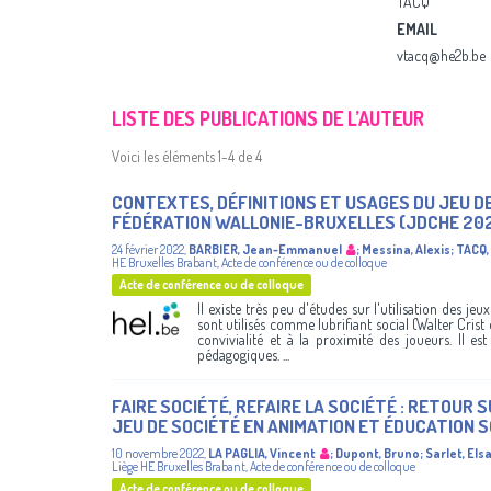
TACQ
EMAIL
vtacq@he2b.be
LISTE DES PUBLICATIONS DE L’AUTEUR
Voici les éléments 1-4 de 4
CONTEXTES, DÉFINITIONS ET USAGES DU JEU D
FÉDÉRATION WALLONIE-BRUXELLES (JDCHE 20
24 février 2022
,
BARBIER, Jean-Emmanuel
;
Messina, Alexis
;
TACQ, 
HE Bruxelles Brabant
,
Acte de conférence ou de colloque
Acte de conférence ou de colloque
Il existe très peu d'études sur l'utilisation des jeu
sont utilisés comme lubrifiant social (Walter Crist e
convivialité et à la proximité des joueurs. Il e
pédagogiques. ...
FAIRE SOCIÉTÉ, REFAIRE LA SOCIÉTÉ : RETOUR S
JEU DE SOCIÉTÉ EN ANIMATION ET ÉDUCATION 
10 novembre 2022
,
LA PAGLIA, Vincent
;
Dupont, Bruno
;
Sarlet, Els
Liège
HE Bruxelles Brabant
,
Acte de conférence ou de colloque
Acte de conférence ou de colloque