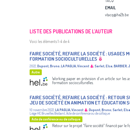
TACQ
EMAIL
vtacq@he2b.be
LISTE DES PUBLICATIONS DE L’AUTEUR
Voici les éléments 1-4 de 4
FAIRE SOCIÉTÉ​, REFAIRE LA SOCIÉTÉ : USAGES 
FORMATION SOCIOCULTURELLES​
2022
,
Dupont, Bruno
;
LA PAGLIA, Vincent
;
Sarlet, Elsa
;
BARBIER,
Autre
Working paper en prévision d'un article sur les asp
formation socioculturelles.
FAIRE SOCIÉTÉ, REFAIRE LA SOCIÉTÉ : RETOUR S
JEU DE SOCIÉTÉ EN ANIMATION ET ÉDUCATION 
10 novembre 2022
,
LA PAGLIA, Vincent
;
Dupont, Bruno
;
Sarlet, Els
Liège
HE Bruxelles Brabant
,
Acte de conférence ou de colloque
Acte de conférence ou de colloque
Retour sur le projet "Faire société" financé par le