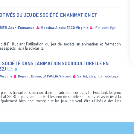
MOTIVÉS DU JEU DE SOCIÉTÉ ​ EN ANIMATION ET
BIER, Jean-Emmanuel
;
Messina, Alexis
;
TACQ, Virginie
,
HE ville de Liège
,
ciété" étudiant l'utilisation du jeu de société en animation et formation
 aspects liés à la solidarité.
E SOCIÉTÉ DANS L'ANIMATION SOCIOCULTURELLE EN
22)
Virginie
;
Dupont, Bruno
;
LA PAGLIA, Vincent
;
Sarlet, Elsa
,
HE ville de Liège
x par les travailleurs sociaux dans le cadre de leur activité. Pourtant, les jeux
t al. 2016) depuis l'antiquité, et les jeux de société sont souvent associés à la
st également bien documenté que les jeux peuvent être utilisés à des fins