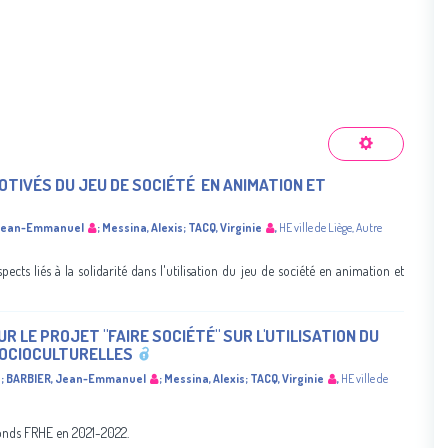
MOTIVÉS DU JEU DE SOCIÉTÉ ​ EN ANIMATION ET
 Jean-Emmanuel
;
Messina, Alexis
;
TACQ, Virginie
,
HE ville de Liège
,
Autre
ects liés à la solidarité dans l'utilisation du jeu de société en animation et
UR LE PROJET "FAIRE SOCIÉTÉ" SUR L'UTILISATION DU
SOCIOCULTURELLES
a
;
BARBIER, Jean-Emmanuel
;
Messina, Alexis
;
TACQ, Virginie
,
HE ville de
 fonds FRHE en 2021-2022.