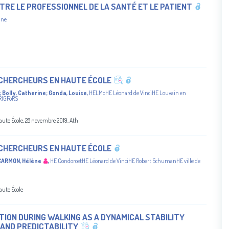
TRE LE PROFESSIONNEL DE LA SANTÉ ET LE PATIENT
ine
 CHERCHEURS EN HAUTE ÉCOLE
;
Bolly, Catherine
;
Gonda, Louise
,
HELMoHE Léonard de VinciHE Louvain en
RIGFoRS
aute École, 28 novembre 2019, Ath
 CHERCHEURS EN HAUTE ÉCOLE
CARMON, Hélène
,
HE CondorcetHE Léonard de VinciHE Robert SchumanHE ville de
aute École
ION DURING WALKING AS A DYNAMICAL STABILITY
 AND PREDICTABILITY