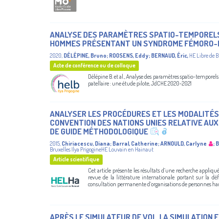
ANALYSE DES PARAMÈTRES SPATIO-TEMPORELS 
HOMMES PRÉSENTANT UN SYNDROME FÉMORO-PA
2020
,
DÉLÉPINE, Bruno
;
ROOSENS, Eddy
;
BERNAUD, Éric
,
HE Libre de B
Acte de conférence ou de colloque
Délépine B. et al., Analyse des paramètres spatio-tempor
patellaire : une étude pilote, JdCHE 2020-2021
ANALYSER LES PROCÉDURES ET LES MODALITÉS 
CONVENTION DES NATIONS UNIES RELATIVE AUX
DE GUIDE MÉTHODOLOGIQUE
2015
,
Chiriacescu, Diana
;
Barral, Catherine
;
ARNOULD, Carlyne
;
B
Bruxelles Ilya PrigogineHE Louvain en Hainaut
Article scientifique
Cet article présente les résultats d’une recherche appliq
revue de la littérature internationale portant sur la d
consultation permanente d’organisations de personnes handi
APRÈS LE SIMULATEUR DE VOL, LA SIMULATION 