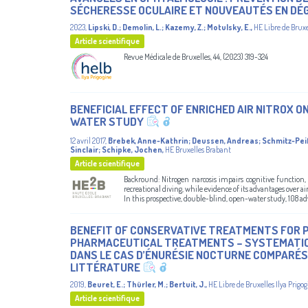
SÉCHERESSE OCULAIRE ET NOUVEAUTÉS EN DÉG
2023
,
Lipski, D.
;
Demolin, L.
;
Kazemy, Z.
;
Motulsky, E.
,
HE Libre de Bruxe
Article scientifique
Revue Médicale de Bruxelles, 44, (2023) 319-324
BENEFICIAL EFFECT OF ENRICHED AIR NITROX O
WATER STUDY
12 avril 2017
,
Brebek, Anne-Kathrin
;
Deussen, Andreas
;
Schmitz-Peif
Sinclair
;
Schipke, Jochen
,
HE Bruxelles Brabant
Article scientifique
Backround: Nitrogen narcosis impairs cognitive function
recreational diving, while evidence of its advantages over a
In this prospective, double-blind, open-water study, 108 ad
BENEFIT OF CONSERVATIVE TREATMENTS FOR 
PHARMACEUTICAL TREATMENTS – SYSTEMATIC
DANS LE CAS D’ÉNURÉSIE NOCTURNE COMPARÉS
LITTÉRATURE
2019
,
Beuret, E.
;
Thürler, M.
;
Bertuit, J.
,
HE Libre de Bruxelles Ilya Prigo
Article scientifique