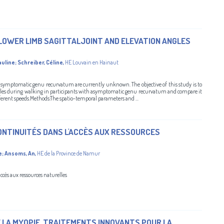
WER LIMB SAGITTALJOINT AND ELEVATION ANGLES
auline
;
Schreiber, Céline
,
HE Louvain en Hainaut
asymptomatic genu recurvatum are currently unknown. The objective of this study is to
angles during walking in participants with asymptomatic genu recurvatum and compare it
ferent speeds.Methods:The spatio-temporal parameters and ...
ONTINUITÉS DANS L'ACCÈS AUX RESSOURCES
e
;
Ansoms, An
,
HE de la Province de Namur
ccès aux ressources naturelles
 LA MYOPIE, TRAITEMENTS INNOVANTS POUR LA