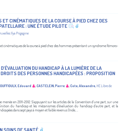
ET CINÉMATIQUES DE LA COURSE À PIED CHEZ DES
TELLAIRE : UNE ÉTUDE PILOTE
ruxelles Ilya Prigogine
els et cinématiques de la course à pied chez des hommes présentant un syndrome fémoro-
D’ÉVALUATION DU HANDICAP À LA LUMIÈRE DE LA
 DROITS DES PERSONNES HANDICAPÉES : PROPOSITION
OUFFIOULX, Edouard
;
CASTELEIN, Pierre
;
Cote, Alexandre
,
HE Libre de
uée menée en 2011–2012. S’appuyant sur les articles de la Convention d’une part, sur une
éfinition du handicap et les mécanismes d’évaluation du handicap d’autre part, et la
capées dans sept pays à moyen et faible revenus (Inde, ...
EN SOINS DE SANTÉ