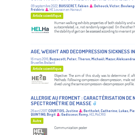
09 septembre 2022
,
BUISSERET, Fabien
;
Dehouck, Victor
;
Boulange
Frédéric
,
HE Louvain en Hainaut
Article scientifique
Human walking exhibits properties of both stability and var
autocorrelated, i.e., not randomly organized. On the othe
the stability of gait can be assessed according to invariant pr
AGE, WEIGHT AND DECOMPRESSION SICKNESS I
16 mars 2016
,
Buzzacott, Peter
;
Theron, Michaël
;
Mazur, Aleksandra
Bruxelles Brabant
Article scientifique
Objective: The aim of this study was to determine if, aft
Methods: Following compression-decompression, male rats 
dived using the same compression-decompression profile. Res
ALLERGIE AU FROMENT : CARACTÉRISATION DE
SPECTROMÉTRIE DE MASSE
26 avril 2017
,
COURTOIS, Justine
;
Bertholet, Catherine
;
Lukas, Pie
QUINTING, Birgit
;
Gadisseur, Romy
,
HELMoCRIG
Autre
Communication poster