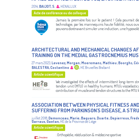
2014
,
BAIJOT, S.
,
HENALLUX
Acte de conférence ou de colloque
Jamais la première fois sur le patient ! Cela pourrait d
technologie, par les mannequins haute fidélité, nous ou
pouvons dorénavant simuler une induction, une hypovolémie 
ARCHITECTURAL AND MECHANICAL CHANGES AF
TRAINING ON THE MEDIAL GASTROCNEMIUS MUS
27 mars 2023
,
Levenez, Morgan
;
Moeremans, Mathieu
;
Boorghs, Cé
BALESTRA, Costantino
,
HE Bruxelles Brabant
Article scientifique
We investigated the effects of intermittent long-term st
tendon unit (MTU) in healthy humans. MTU's viscoelastic
contribution of muscle and tendon structures to the MTU le
ASSOCIATION BETWEEN PHYSICAL FITNESS AND
SUFFERING FROM PARKINSON'S DISEASE, A STR
juillet 2018
,
Demonceau, Marie
;
Baquaro, Duarte
;
Depierreux, Fred
Garraux, Gaetan
,
HE de la Province de Liège
Article scientifique
: Orthopédie, rééducation & médecine sportive