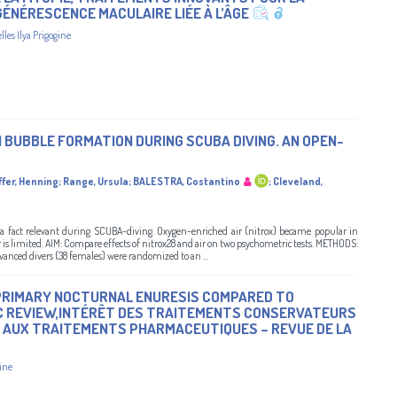
ÉNÉRESCENCE MACULAIRE LIÉE À L’ÂGE
lles Ilya Prigogine
N BUBBLE FORMATION DURING SCUBA DIVING. AN OPEN-
fer, Henning
;
Range, Ursula
;
BALESTRA, Costantino
;
Cleveland,
, a fact relevant during SCUBA-diving. Oxygen-enriched air (nitrox) became popular in
ir is limited. AIM: Compare effects of nitrox28 and air on two psychometric tests. METHODS:
vanced divers (38 females) were randomized to an ...
PRIMARY NOCTURNAL ENURESIS COMPARED TO
 REVIEW,INTÉRÊT DES TRAITEMENTS CONSERVATEURS
 AUX TRAITEMENTS PHARMACEUTIQUES – REVUE DE LA
gine