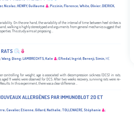
r, Nicolas
;
HENRY, Guillaume
;
Piccinin, Florence
;
White, Olivier
;
DIERICK,
iability. On the one hand, the variability of the interval of time between heel strikes is
r hand, walking is highly stereotyped and arguments from general mechanics suggest that
operties. This study aims at proposing ...
N RATS
;
Wang, Qiong
;
LAMBRECHTS, Kate
;
Eftedal, Ingrid
;
Berenji, Simin
,
HE
er controlling for weight, age is associated with decompression sickness (DCS) in rats.
aged 11 weeks were observed for DCS. After two weeks recovery, surviving rats were re-
ults: In this experiment, there was a clear difference ...
 NOUVEAUX ALLERGÈNES PAR IMMUNOBLOT 2D ET
rre
;
Cavalier, Etienne
;
Gillard, Nathalie
;
TOLLENAERE, Stéphanie
;