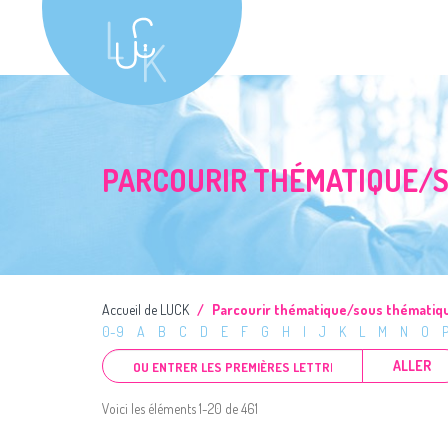
PARCOURIR THÉMATIQUE/S
Accueil de LUCK
Parcourir thématique/sous thématiq
0-9
A
B
C
D
E
F
G
H
I
J
K
L
M
N
O
ALLER
Voici les éléments 1-20 de 461