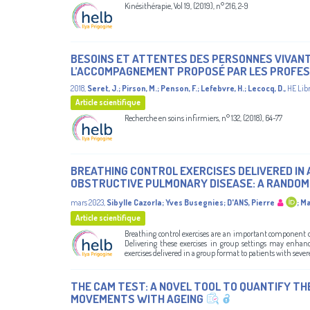
Kinésithérapie, Vol 19, (2019), n° 216, 2-9
BESOINS ET ATTENTES DES PERSONNES VIVANT
L’ACCOMPAGNEMENT PROPOSÉ PAR LES PROFES
2018
,
Seret, J.
;
Pirson, M.
;
Penson, F.
;
Lefebvre, H.
;
Lecocq, D.
,
HE Libr
Article scientifique
Recherche en soins infirmiers, n° 132, (2018), 64-77
BREATHING CONTROL EXERCISES DELIVERED IN 
OBSTRUCTIVE PULMONARY DISEASE: A RANDOM
mars 2023
,
Sibylle Cazorla
;
Yves Busegnies
;
D'ANS, Pierre
;
Ma
Article scientifique
Breathing control exercises are an important component o
Delivering these exercises in group settings may enhance
exercises delivered in a group format to patients with sev
THE CAM TEST: A NOVEL TOOL TO QUANTIFY THE
MOVEMENTS WITH AGEING