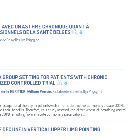
 AVEC UN ASTHME CHRONIQUE QUANT À
SIONNELS DE LA SANTÉ BELGES
e de Bruxelles Ilya Prigogine
A GROUP SETTING FOR PATIENTS WITH CHRONIC
IZED CONTROLLED TRIAL
rielle HERITIER
;
William Poncin
,
HE Libre de Bruxelles Ilya Prigogine
f occupational therapy in patients with chronic obstructive pulmonary disease (COPD).
 their benefits. Therefore, this study assessed the effectiveness of breathing control
ere COPD remitting from an acute pulmonary exacerbation. ...
 DECLINE IN VERTICAL UPPER LIMB POINTING