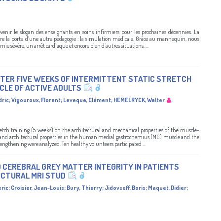
evenir le slogan des enseignants en soins infirmiers pour les prochaines décennies. La
vre la porte d’une autre pédagogie : la simulation médicale. Grâce au mannequin, nous
sévère, un arrêt cardiaque et encore bien d’autres situations. ...
TER FIVE WEEKS OF INTERMITTENT STATIC STRETCH
CLE OF ACTIVE ADULTS
dric
;
Vigouroux, Florent
;
Leveque, Clément
;
HEMELRYCK, Walter
;
retch training (5 weeks) on the architectural and mechanical properties of the muscle-
 and architectural properties in the human medial gastrocnemius (MG) muscle and the
ngthening were analyzed. Ten healthy volunteers participated ...
 CEREBRAL GREY MATTER INTEGRITY IN PATIENTS
UCTURAL MRI STUD
eric
;
Croisier, Jean-Louis
;
Bury, Thierry
;
Jidovseff, Boris
;
Maquet, Didier
;