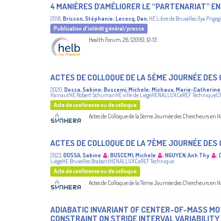
4 MANIÈRES D’AMÉLIORER LE “PARTENARIAT” EN
2016
,
Brisson, Stéphanie
;
Lecocq, Dan
,
HE Libre de Bruxelles Ilya Prigog
Publication d'intérêt général/presse
Health Forum, 26, (2016), 12-13
ACTES DE COLLOQUE DE LA 5ÈME JOURNÉE DES
2020
,
Dossa, Sabine
;
Buscemi, Michele
;
Michaux, Marie-Catherine
HainautHE Robert SchumanHE ville de LiègeHENALLUXCeREF TechniqueC
Acte de conférence ou de colloque
Actes de Colloque de la 5ème Journée des Chercheurs en H
ACTES DE COLLOQUE DE LA 7ÈME JOURNÉE DES
2023
,
DOSSA, Sabine
;
BUSCEMI, Michele
;
NGUYEN, Anh Thy
;
LiègeHE Bruxelles BrabantHENALLUXCeREF Technique
Acte de conférence ou de colloque
Actes de Colloque de la 7ème Journée des Chercheurs en H
ADIABATIC INVARIANT OF CENTER-OF-MASS MOT
CONSTRAINT ON STRIDE INTERVAL VARIABILITY