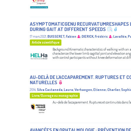
ASYMPTOMATICGENU RECURVATUMRESHAPES LO
DURING GAIT AT DIFFERENT SPEEDS
17 mars 2021
,
BUISSERET, Fabien
;
DIERICK, Frédéric
;
Lavallée, P
Article scientifique
Background:Kinematic characteristics of walking with an 
characterize the lower limb sagittal joint and elevation 
with control participants without knee deformation at dif
AU-DELÀ DE L'ACCAPAREMENT. RUPTURES ET C
NATURELLES
2014
,
Silva Castaneda, Laura
;
Verhaegen, Etienne
;
Charlier, Sophi
Livre/Ouvrage ou monographie
Au-delà de l'accaparement. Ruptures et continuités dans l'a
AVANCÉES EN OPHTALMOLOGIE : PRÉVENTION DE