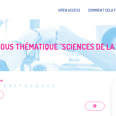
OPEN ACCESS
COMMENT CELA 
OUS THÉMATIQUE "SCIENCES DE LA
ue
P
Q
R
S
T
U
V
W
X
Y
Z