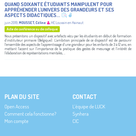
QUAND SOIXANTE ÉTUDIANTS MANIPULENT POUR
APPRÉHENDER L'UNIVERS DES GRANDEURS ET SES
ASPECTS DIDACTIQUES...
juin 2019
,
MOUSSET, Céline
,
HE Louvain en Hainaut
Acte de conférence ou de colloque
Nous présentons un dispositif avec artefacts vécu par les étudiants en début de formation
d’instituteur primaire (Belgique). L’ambition principale de ce dispositif est de parcourir
l’ensemble des aspects de l’apprentissage d’une grandeur pour les enfants de 3 à 12 ans, en
mettant l’accent sur l’importance de la pratique des gestes de mesurage et l’intérêt de
l’élaboration de représentations mentales, ...
PLAN DU SITE
CONTACT
Open Access
L’équipe de LUCK
Comment cela fonctionne?
Synhera
Mon compte
CIC