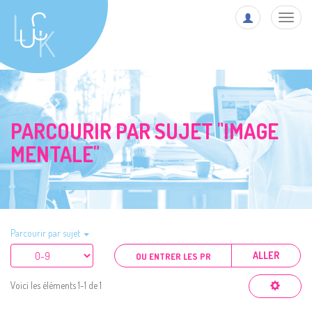
Toggl
navig
PARCOURIR PAR SUJET "IMAGE
MENTALE"
Parcourir par sujet
ALLER
Voici les éléments 1-1 de 1