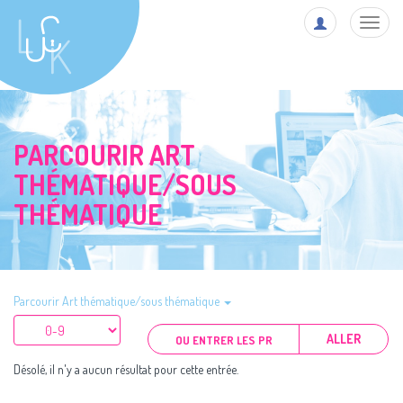
Toggl
navig
PARCOURIR ART
THÉMATIQUE/SOUS
THÉMATIQUE
Parcourir Art thématique/sous thématique
ALLER
Désolé, il n'y a aucun résultat pour cette entrée.