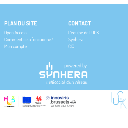
PLAN DU SITE
CONTACT
Open Access
L’équipe de LUCK
Comment cela fonctionne?
Synhera
Mon compte
CIC