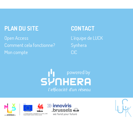
PLAN DU SITE
CONTACT
Open Access
L’équipe de LUCK
Comment cela fonctionne?
Synhera
Mon compte
CIC