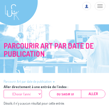
Toggl
navig
PARCOURIR ART PAR DATE DE
PUBLICATION
Parcourir Art par date de publication
Aller directement à une entrée de l'index :
ALLER
Désolé, il n'y a aucun résultat pour cette entrée.