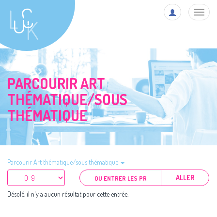
Toggl
navig
PARCOURIR ART
THÉMATIQUE/SOUS
THÉMATIQUE
Parcourir Art thématique/sous thématique
ALLER
Désolé, il n'y a aucun résultat pour cette entrée.