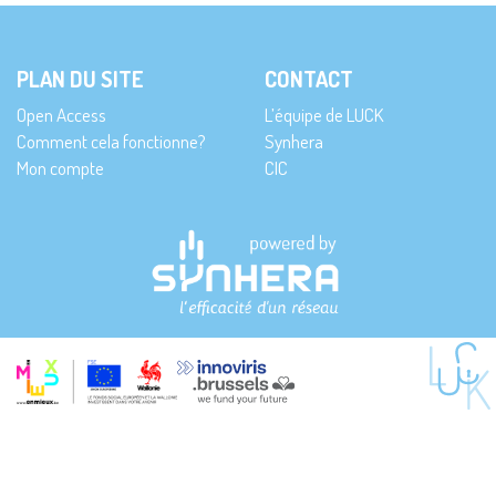
PLAN DU SITE
CONTACT
Open Access
L’équipe de LUCK
Comment cela fonctionne?
Synhera
Mon compte
CIC