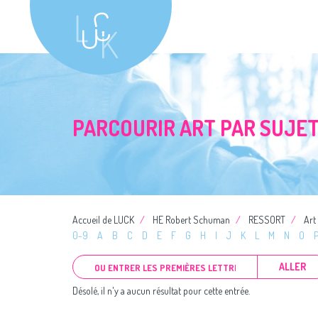
PARCOURIR ART PAR SUJE
Accueil de LUCK
HE Robert Schuman
RESSORT
Art
0-9
A
B
C
D
E
F
G
H
I
J
K
L
M
N
O
ALLER
Désolé, il n'y a aucun résultat pour cette entrée.