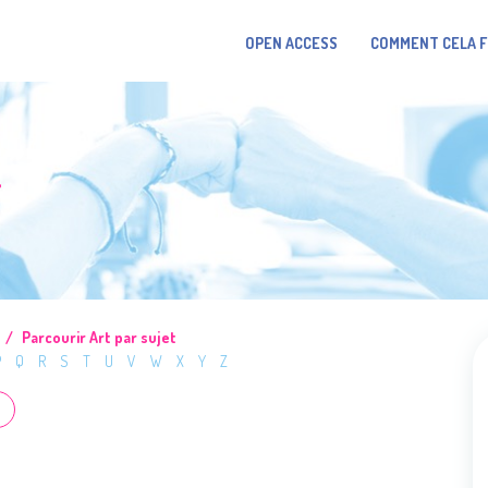
OPEN ACCESS
COMMENT CELA 
T
Parcourir Art par sujet
P
Q
R
S
T
U
V
W
X
Y
Z