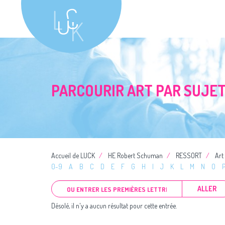
PARCOURIR ART PAR SUJE
Accueil de LUCK
HE Robert Schuman
RESSORT
Art
0-9
A
B
C
D
E
F
G
H
I
J
K
L
M
N
O
ALLER
Désolé, il n'y a aucun résultat pour cette entrée.