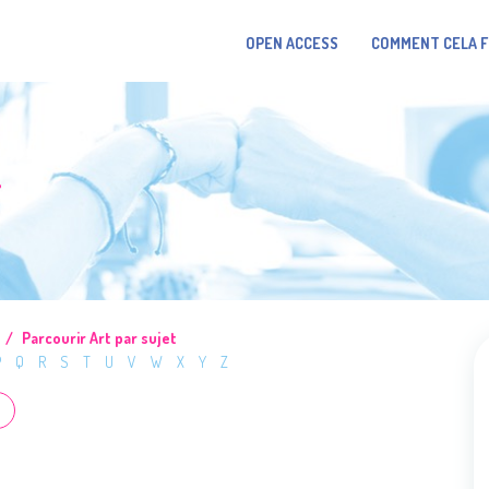
OPEN ACCESS
COMMENT CELA 
T
Parcourir Art par sujet
P
Q
R
S
T
U
V
W
X
Y
Z