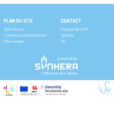
PLAN DU SITE
CONTACT
Open Access
L’équipe de LUCK
Comment cela fonctionne?
Synhera
Mon compte
CIC