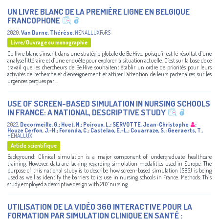
UN LIVRE BLANC DE LA PREMIÈRE LIGNE EN BELGIQUE
FRANCOPHONE
2020
,
Van Durne, Thérèse
,
HENALLUXFoRS
Livre/Ouvrage ou monographie
Ce livre blanc s’inscrit dans une stratégie globale de Be.Hive, puisqu’il est le résultat d’une
analyse littéraire et d’une enquête pour explorer la situation actuelle. C’est sur la base de ce
travail que les chercheurs de Be.Hive souhaitent établir un ordre de priorités pour leurs
activités de recherche et d’enseignement et attirer l’attention de leurs partenaires sur les
urgences perçues par ...
USE OF SCREEN-BASED SIMULATION IN NURSING SCHOOLS
IN FRANCE: A NATIONAL, DESCRIPTIVE STUDY
2022
,
Decormeille, G.
;
Huet, N.
;
Poiroux, L.
;
SERVOTTE, Jean-Christophe
;
Houze Cerfon, J.-H.
;
Foronda, C.
;
Castelao, E.-L.
;
Couarraze, S.
;
Geeraerts, T.
,
HENALLUX
Article scientifique
Background: Clinical simulation is a major component of undergraduate healthcare
training. However, data are lacking regarding simulation modalities used in Europe. The
purpose of this national study is to describe how screen-based simulation (SBS) is being
used as well as identify the barriers to its use in nursing schools in France. Methods: This
study employed a descriptive design with 207 nursing ...
UTILISATION DE LA VIDÉO 360 INTERACTIVE POUR LA
FORMATION PAR SIMULATION CLINIQUE EN SANTÉ :