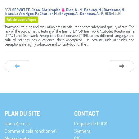
2021
,
SERVOTTE, Jean-Christophe
;
Diep, A.-N.
;
Paquay, M.
;
Dardenne, N.
;
Istas, L.
;
Van Ngoc, P.
;
Charlier, M.
;
Ghuysen, A.
;
Donneau, A.-F.
,
HENALLUX
Article scientifique
Teamwork training and evaluation are essential to enhance safety and quality of care. The
lack of the psychometric testing of the TeamSTEPPS® Teamwork Attitudes Questionnaire
(T-TAQ) and Teamwork Perceptions Questionnaire (T-TPQ) across different language and
cultural settings has questioned their widespread use because such attitudes and
perceptions are highly subjective and context-bound. The ...
PLAN DU SITE
CONTACT
Open Access
L’équipe de LUCK
Comment cela fonctionne?
Synhera
Mon compte
CIC