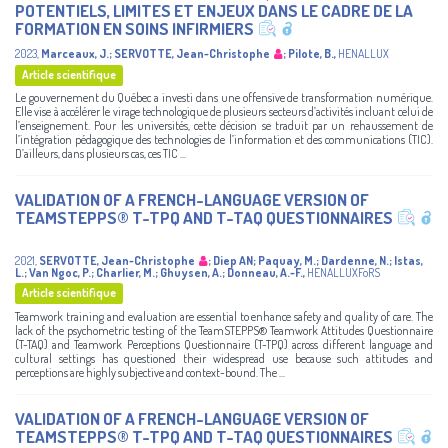
POTENTIELS, LIMITES ET ENJEUX DANS LE CADRE DE LA
FORMATION EN SOINS INFIRMIERS
2023
,
Marceaux, J.
;
SERVOTTE, Jean-Christophe
;
Pilote, B.
,
HENALLUX
Article scientifique
Le gouvernement du Québec a investi dans une offensive de transformation numérique.
Elle vise à accélérer le virage technologique de plusieurs secteurs d’activités incluant celui de
l’enseignement. Pour les universités, cette décision se traduit par un rehaussement de
l’intégration pédagogique des technologies de l’information et des communications (TIC).
D’ailleurs, dans plusieurs cas, ces TIC ...
VALIDATION OF A FRENCH-LANGUAGE VERSION OF
TEAMSTEPPS® T-TPQ AND T-TAQ QUESTIONNAIRES
2021
,
SERVOTTE, Jean-Christophe
;
Diep AN
;
Paquay, M.
;
Dardenne, N.
;
Istas,
L.
;
Van Ngoc, P.
;
Charlier, M.
;
Ghuysen, A.
;
Donneau, A.-F.
,
HENALLUXFoRS
Article scientifique
Teamwork training and evaluation are essential to enhance safety and quality of care. The
lack of the psychometric testing of the TeamSTEPPS® Teamwork Attitudes Questionnaire
(T-TAQ) and Teamwork Perceptions Questionnaire (T-TPQ) across different language and
cultural settings has questioned their widespread use because such attitudes and
perceptions are highly subjective and context-bound. The ...
VALIDATION OF A FRENCH-LANGUAGE VERSION OF
TEAMSTEPPS® T-TPQ AND T-TAQ QUESTIONNAIRES