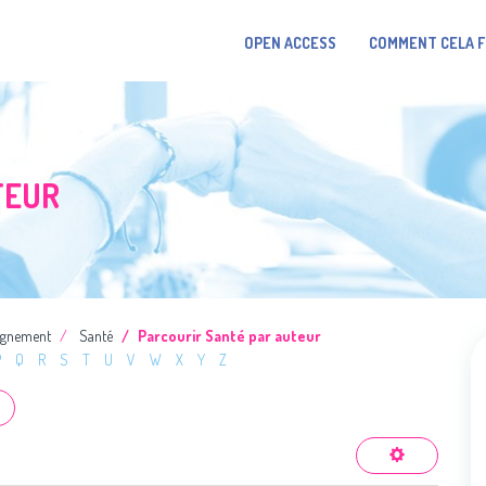
OPEN ACCESS
COMMENT CELA 
TEUR
ignement
Santé
Parcourir Santé par auteur
P
Q
R
S
T
U
V
W
X
Y
Z