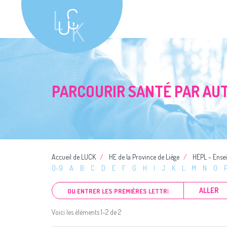
PARCOURIR SANTÉ PAR AU
Accueil de LUCK
HE de la Province de Liège
HEPL - Ense
0-9
A
B
C
D
E
F
G
H
I
J
K
L
M
N
O
ALLER
Voici les éléments 1-2 de 2