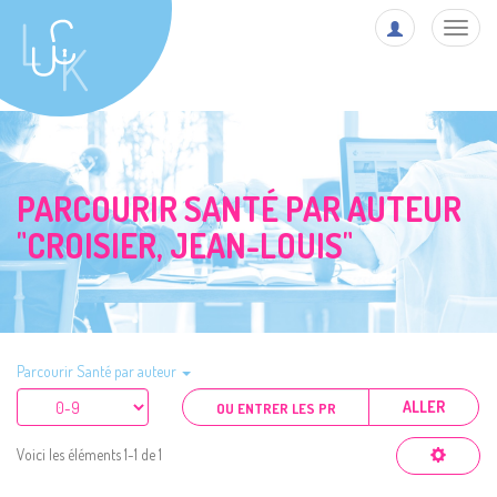
Toggl
navig
PARCOURIR SANTÉ PAR AUTEUR
"CROISIER, JEAN-LOUIS"
Parcourir Santé par auteur
ALLER
Voici les éléments 1-1 de 1