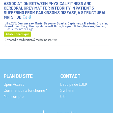
ASSOCIATION BETWEEN PHYSICAL FITNESS AND
CEREBRAL GREY MATTER INTEGRITY IN PATIENTS
SUFFERING FROM PARKINSON'S DISEASE, A STRUCTURAL
MRI STUD
juillet 2018
,
Demonceau, Marie
;
Baquaro, Duarte
;
Depierreux, Frederic
;
Croisier,
Jean-Louis
;
Bury, Thierry
;
Jidovseff, Boris
;
Maquet, Didier
;
Garraux, Gaetan
,
HE de la Province de Liège
Article scientifique
: Orthopédie, rééducation & médecine sportive
PLAN DU SITE
CONTACT
Open Access
L’équipe de LUCK
Comment cela fonctionne?
Synhera
Mon compte
CIC