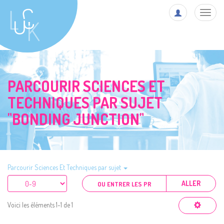
Toggl
navig
PARCOURIR SCIENCES ET
TECHNIQUES PAR SUJET
"BONDING JUNCTION"
Parcourir Sciences Et Techniques par sujet
ALLER
Voici les éléments 1-1 de 1