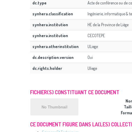
dc.type
Acte de conférence ou de c
synhera.classification
Ingénierie, informatique & t
synhera.institution
HE de la Province de Liège
synhera.institution
CECOTEPE
synhera.otherinstitution
ULiege
dc.description.version
Oui
dc.rights.holder
Uliege
FICHIER(S) CONSTITUANT CE DOCUMENT
No
Taill
Forma
CE DOCUMENT FIGURE DANS LA(LES) COLLECTI