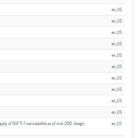
en_US
en_US
en_US
en_US
en_US
en_US
en_US
en_US
en_US
en_US
pply of OUFTI-1 nanosatellite as of mid-2012: design,
en_US